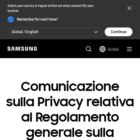
Select your country or region to find out what content fits your
location
Remember for next time?
Global / English
Continue
Global / English
Global
한국 / 한국어
Comunicazione
sulla Privacy relativa
al Regolamento
generale sulla