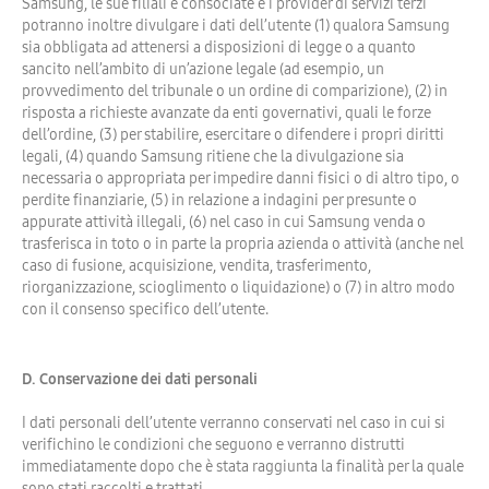
Samsung, le sue filiali e consociate e i provider di servizi terzi
potranno inoltre divulgare i dati dell’utente (1) qualora Samsung
sia obbligata ad attenersi a disposizioni di legge o a quanto
sancito nell’ambito di un’azione legale (ad esempio, un
provvedimento del tribunale o un ordine di comparizione), (2) in
risposta a richieste avanzate da enti governativi, quali le forze
dell’ordine, (3) per stabilire, esercitare o difendere i propri diritti
legali, (4) quando Samsung ritiene che la divulgazione sia
necessaria o appropriata per impedire danni fisici o di altro tipo, o
perdite finanziarie, (5) in relazione a indagini per presunte o
appurate attività illegali, (6) nel caso in cui Samsung venda o
trasferisca in toto o in parte la propria azienda o attività (anche nel
caso di fusione, acquisizione, vendita, trasferimento,
riorganizzazione, scioglimento o liquidazione) o (7) in altro modo
con il consenso specifico dell’utente.
D. Conservazione dei dati personali
I dati personali dell’utente verranno conservati nel caso in cui si
verifichino le condizioni che seguono e verranno distrutti
immediatamente dopo che è stata raggiunta la finalità per la quale
sono stati raccolti e trattati.