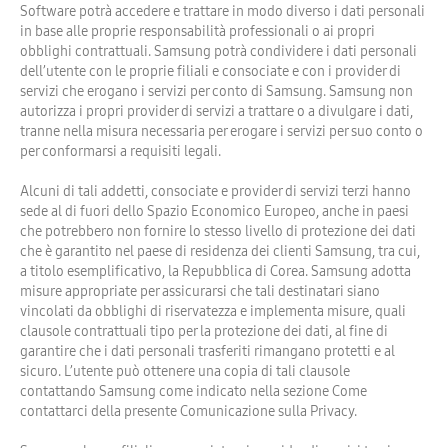
Software potrà accedere e trattare in modo diverso i dati personali
in base alle proprie responsabilità professionali o ai propri
obblighi contrattuali. Samsung potrà condividere i dati personali
dell’utente con le proprie filiali e consociate e con i provider di
servizi che erogano i servizi per conto di Samsung. Samsung non
autorizza i propri provider di servizi a trattare o a divulgare i dati,
tranne nella misura necessaria per erogare i servizi per suo conto o
per conformarsi a requisiti legali.
Alcuni di tali addetti, consociate e provider di servizi terzi hanno
sede al di fuori dello Spazio Economico Europeo, anche in paesi
che potrebbero non fornire lo stesso livello di protezione dei dati
che è garantito nel paese di residenza dei clienti Samsung, tra cui,
a titolo esemplificativo, la Repubblica di Corea. Samsung adotta
misure appropriate per assicurarsi che tali destinatari siano
vincolati da obblighi di riservatezza e implementa misure, quali
clausole contrattuali tipo per la protezione dei dati, al fine di
garantire che i dati personali trasferiti rimangano protetti e al
sicuro. L’utente può ottenere una copia di tali clausole
contattando Samsung come indicato nella sezione Come
contattarci della presente Comunicazione sulla Privacy.