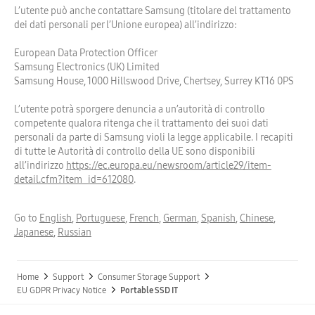
L’utente può anche contattare Samsung (titolare del trattamento
dei dati personali per l’Unione europea) all’indirizzo:
European Data Protection Officer
Samsung Electronics (UK) Limited
Samsung House, 1000 Hillswood Drive, Chertsey, Surrey KT16 0PS
L’utente potrà sporgere denuncia a un’autorità di controllo
competente qualora ritenga che il trattamento dei suoi dati
personali da parte di Samsung violi la legge applicabile. I recapiti
di tutte le Autorità di controllo della UE sono disponibili
all’indirizzo
https://ec.europa.eu/newsroom/article29/item-
detail.cfm?item_id=612080
.
Go to
English
,
Portuguese
,
French
,
German
,
Spanish
,
Chinese
,
Japanese
,
Russian
Home
Support
Consumer Storage Support
EU GDPR Privacy Notice
Portable SSD IT