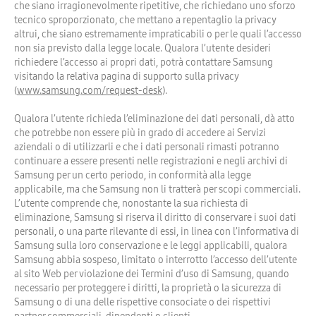
che siano irragionevolmente ripetitive, che richiedano uno sforzo
tecnico sproporzionato, che mettano a repentaglio la privacy
altrui, che siano estremamente impraticabili o per le quali l’accesso
non sia previsto dalla legge locale. Qualora l’utente desideri
richiedere l’accesso ai propri dati, potrà contattare Samsung
visitando la relativa pagina di supporto sulla privacy
(
www.samsung.com/request-desk
).
Qualora l’utente richieda l’eliminazione dei dati personali, dà atto
che potrebbe non essere più in grado di accedere ai Servizi
aziendali o di utilizzarli e che i dati personali rimasti potranno
continuare a essere presenti nelle registrazioni e negli archivi di
Samsung per un certo periodo, in conformità alla legge
applicabile, ma che Samsung non li tratterà per scopi commerciali.
L’utente comprende che, nonostante la sua richiesta di
eliminazione, Samsung si riserva il diritto di conservare i suoi dati
personali, o una parte rilevante di essi, in linea con l’informativa di
Samsung sulla loro conservazione e le leggi applicabili, qualora
Samsung abbia sospeso, limitato o interrotto l’accesso dell’utente
al sito Web per violazione dei Termini d’uso di Samsung, quando
necessario per proteggere i diritti, la proprietà o la sicurezza di
Samsung o di una delle rispettive consociate o dei rispettivi
partner commerciali, dipendenti o clienti.