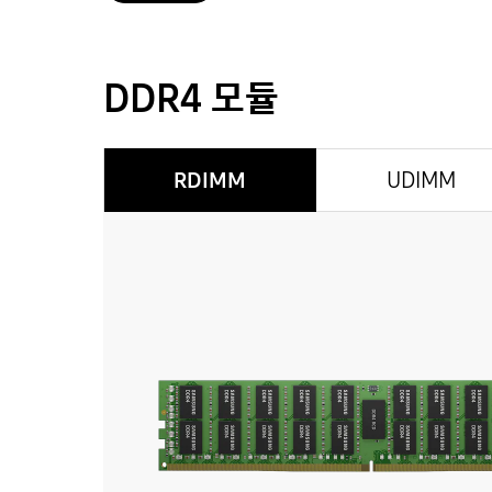
DDR4 모듈
RDIMM
UDIMM