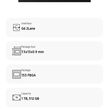
Interface
G6 2Lane
Package Size
7.5x13x0.9 mm
Package
153 FBGA
Capacity
1 TB, 512 GB