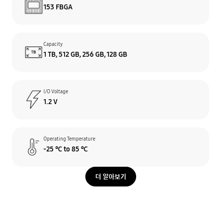
153 FBGA
Capacity
1 TB, 512 GB, 256 GB, 128 GB
I/O Voltage
1.2 V
Operating Temperature
-25 ℃ to 85 ℃
더 알아보기