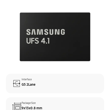
Interface
G5 2Lane
Package Size
9x13x0.8 mm