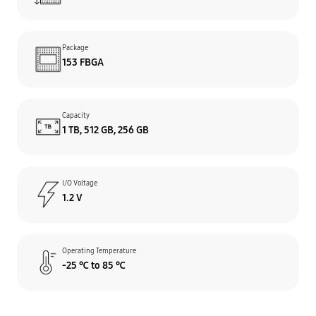
Package
153 FBGA
Capacity
1 TB, 512 GB, 256 GB
I/O Voltage
1.2 V
Operating Temperature
-25 ℃ to 85 ℃