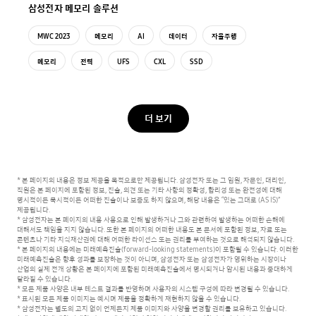
삼성전자 메모리 솔루션
MWC 2023
메모리
AI
데이터
자율주행
메모리
전력
UFS
CXL
SSD
더 보기
* 본 페이지의 내용은 정보 제공을 목적으로만 제공됩니다. 삼성전자 또는 그 임원, 자문인, 대리인,
직원은 본 페이지에 포함된 정보, 진술, 의견 또는 기타 사항의 정확성, 합리성 또는 완전성에 대해
명시적이든 묵시적이든 어떠한 진술이나 보증도 하지 않으며, 해당 내용은 “있는 그대로 (AS IS)”
제공됩니다.
* 삼성전자는 본 페이지의 내용 사용으로 인해 발생하거나 그와 관련하여 발생하는 어떠한 손해에
대해서도 책임을 지지 않습니다.
또한 본 페이지의 어떠한 내용도 본 문서에 포함된 정보, 자료 또는
콘텐츠나 기타 지식재산권에 대해 어떠한 라이선스 또는 권리를 부여하는 것으로 해석되지 않습니다.
* 본 페이지의 내용에는 미래예측진술(forward-looking statements)이 포함될 수 있습니다. 이러한
미래예측진술은 향후 성과를 보장하는 것이 아니며,
삼성전자 또는 삼성전자가 영위하는 시장이나
산업의 실제 전개 상황은 본 페이지에 포함된 미래예측진술에서 명시되거나 암시된 내용과 중대하게
달라질 수 있습니다.
* 모든 제품 사양은 내부 테스트 결과를 반영하며 사용자의 시스템 구성에 따라 변경될 수 있습니다.
* 표시된 모든 제품 이미지는 예시며 제품을 정확하게 재현하지 않을 수 있습니다.
* 삼성전자는 별도의 고지 없이 언제든지 제품 이미지와 사양을 변경할 권리를 보유하고 있습니다.