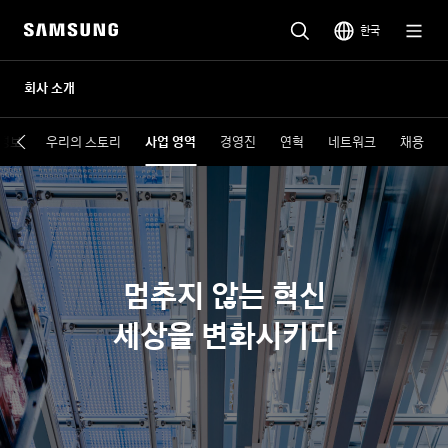
한국
회사 소개
 정보
우리의 스토리
사업 영역
경영진
연혁
네트워크
채용
멈추지 않는 혁신
세상을 변화시키다