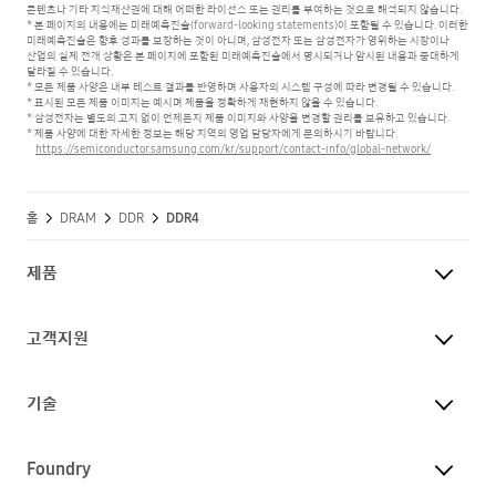
콘텐츠나 기타 지식재산권에 대해 어떠한 라이선스 또는 권리를 부여하는 것으로 해석되지 않습니다.
* 본 페이지의 내용에는 미래예측진술(forward-looking statements)이 포함될 수 있습니다. 이러한
미래예측진술은 향후 성과를 보장하는 것이 아니며,
삼성전자 또는 삼성전자가 영위하는 시장이나
산업의 실제 전개 상황은 본 페이지에 포함된 미래예측진술에서 명시되거나 암시된 내용과 중대하게
달라질 수 있습니다.
* 모든 제품 사양은 내부 테스트 결과를 반영하며 사용자의 시스템 구성에 따라 변경될 수 있습니다.
* 표시된 모든 제품 이미지는 예시며 제품을 정확하게 재현하지 않을 수 있습니다.
* 삼성전자는 별도의 고지 없이 언제든지 제품 이미지와 사양을 변경할 권리를 보유하고 있습니다.
* 제품 사양에 대한 자세한 정보는 해당 지역의 영업 담당자에게 문의하시기 바랍니다.
https://semiconductor.samsung.com/kr/support/contact-info/global-network/
홈
DRAM
DDR
DDR4
제품
고객지원
기술
Foundry