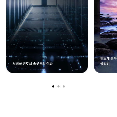
반도체 솔루
서버향 반도체 솔루션의 진화
몰입감