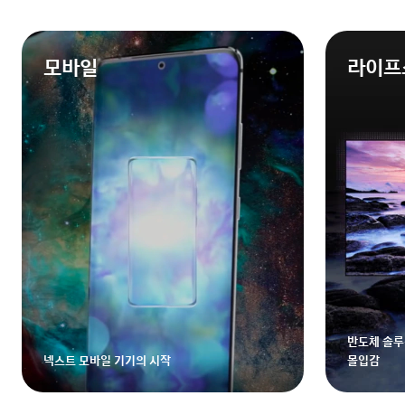
모바일
라이프
반도체 솔루
넥스트 모바일 기기의 시작
몰입감