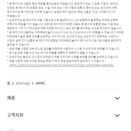
* 본 페이지의 내용은 정보 제공을 목적으로만 제공됩니다. 삼성전자 또는 그 임원, 자문인, 대리인,
직원은 본 페이지에 포함된 정보, 진술, 의견 또는 기타 사항의 정확성, 합리성 또는 완전성에 대해
명시적이든 묵시적이든 어떠한 진술이나 보증도 하지 않으며, 해당 내용은 “있는 그대로 (AS IS)”
제공됩니다.
* 삼성전자는 본 페이지의 내용 사용으로 인해 발생하거나 그와 관련하여 발생하는 어떠한 손해에
대해서도 책임을 지지 않습니다.
또한 본 페이지의 어떠한 내용도 본 문서에 포함된 정보, 자료 또는
콘텐츠나 기타 지식재산권에 대해 어떠한 라이선스 또는 권리를 부여하는 것으로 해석되지 않습니다.
* 본 페이지의 내용에는 미래예측진술(forward-looking statements)이 포함될 수 있습니다. 이러한
미래예측진술은 향후 성과를 보장하는 것이 아니며,
삼성전자 또는 삼성전자가 영위하는 시장이나
산업의 실제 전개 상황은 본 페이지에 포함된 미래예측진술에서 명시되거나 암시된 내용과 중대하게
달라질 수 있습니다.
* 모든 제품 사양은 내부 테스트 결과를 반영하며 사용자의 시스템 구성에 따라 변경될 수 있습니다.
* 표시된 모든 제품 이미지는 예시며 제품을 정확하게 재현하지 않을 수 있습니다.
* 삼성전자는 별도의 고지 없이 언제든지 제품 이미지와 사양을 변경할 권리를 보유하고 있습니다.
* 제품 사양에 대한 자세한 정보는 해당 지역의 영업 담당자에게 문의하시기 바랍니다.
https://semiconductor.samsung.com/kr/support/contact-info/global-network/
홈
eStorage
eMMC
제품
고객지원