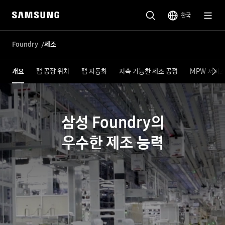
캐로셀 임시 코드
한국
Foundry
제조
개요
팹 공장 위치
팹 자동화
지속 가능한 제조 공정
MPW 서비
삼성 Foundry의
우수한 제조 능력