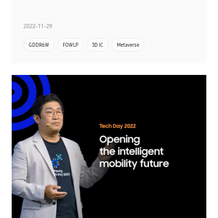
2022-11-29
GDDR6W
FOWLP
3D IC
Metaverse