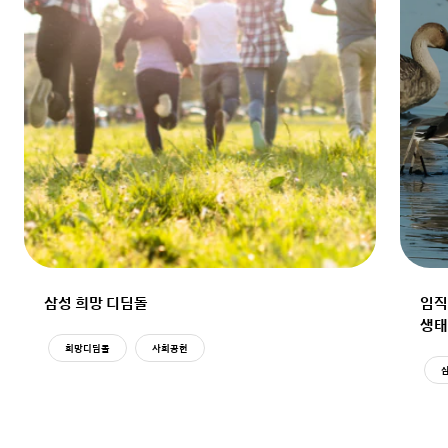
삼성 희망 디딤돌
임직
생태
희망디딤돌
사회공헌