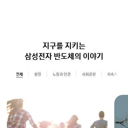
지구를 지키는
삼성전자 반도체의 이야기
전체
전체
환경
노동과 인권
사회공헌
지속가능한 