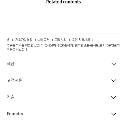
Related contents
홈
지속가능경영
사회공헌
지역사회
용인 지역사회
추위를 녹이는 따뜻한 공연, ‘마음(心)이 마음(愖)에게, 행복한 소통 콘서트’로 지역주민들의
마음을 사로잡다
제품
고객지원
기술
Foundry