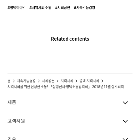
#평택이야기
#지역사회 소통
#사회공헌
#지속가능경영
Related contents
홈
지속가능경영
사회공헌
지역사회
평택 지역사회
지역사회를 위한 진정한 소통! 『삼성전자·평택소통협의회』 2018년 11월 정기회의
제품
고객지원
기술