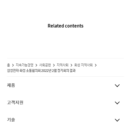
Related contents
홈
지속가능경영
사회공헌
지역사회
화성 지역사회
삼성전자·화성 소통협의회 2022년 2월 정기회의 결과
제품
고객지원
기술