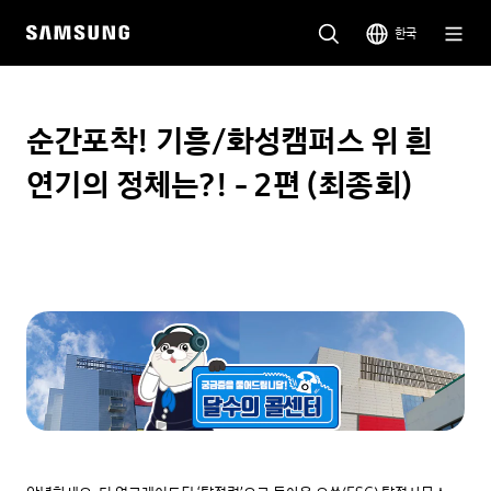
한국
순간포착! 기흥/화성캠퍼스 위 흰
연기의 정체는?! - 2편 (최종회)