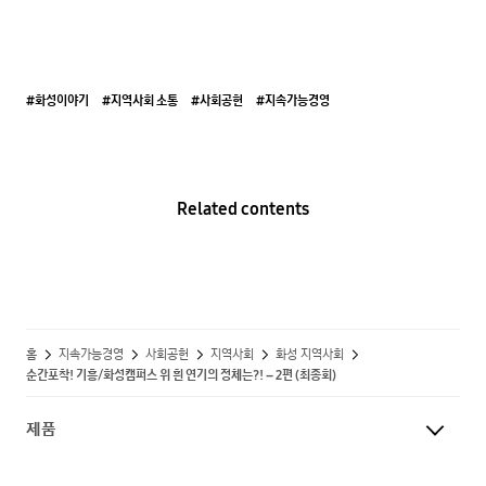
#화성이야기
#지역사회 소통
#사회공헌
#지속가능경영
Related contents
홈
지속가능경영
사회공헌
지역사회
화성 지역사회
순간포착! 기흥/화성캠퍼스 위 흰 연기의 정체는?! – 2편 (최종회)
제품