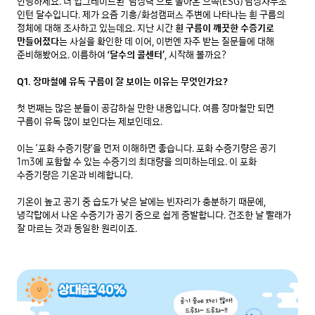
안녕하세요. 더 업그레이드된 ‘탐정력’으로 돌아온 으쓱(ESG) 탐정사무소 
인턴 달수입니다. 제가 요즘 기흥/화성캠퍼스 주변에 나타나는 흰 구름의 
정체에 대해 조사하고 있는데요. 지난 시간 
흰 구름이 깨끗한 수증기로 
만들어졌다
는 사실을 확인한 데 이어, 이번엔 자주 받는 질문들에 대해 
준비해봤어요. 이름하여 
‘달수의 콜센터’
, 시작해 볼까요?

Q1. 장마철에 유독 구름이 잘 보이는 이유는 무엇인가요?
첫 번째는 많은 분들이 공감하실 만한 내용입니다. 여름 장마철만 되면 
구름이 유독 많이 보인다는 제보인데요.

이는 ‘포화 수증기량’을 먼저 이해하면 좋습니다. 포화 수증기량은 공기 
1m3에 포함할 수 있는 수증기의 최대량을 의미하는데요. 이 포화 
수증기량은 기온과 비례합니다.

기온이 높고 공기 중 습도가 낮은 날에는 빈자리가 충분하기 때문에, 
냉각탑에서 나온 수증기가 공기 중으로 쉽게 증발합니다. 건조한 날 빨래가 
잘 마르는 것과 동일한 원리이죠.