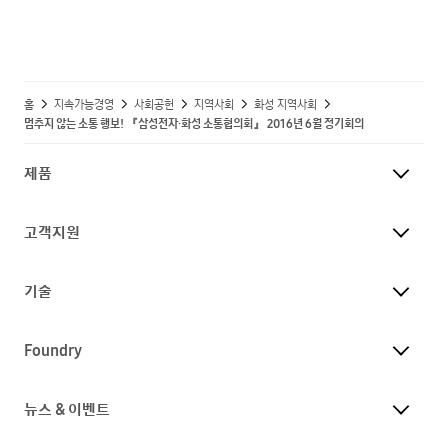
홈
지속가능경영
사회공헌
지역사회
화성 지역사회
멈추지 않는 소통 행보! 『삼성전자·화성 소통협의회』 2016년 6월 정기회의
제품
고객지원
기술
Foundry
뉴스 & 이벤트