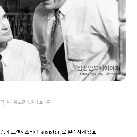
딘, 윌리엄 쇼클리, 윌터 브래튼