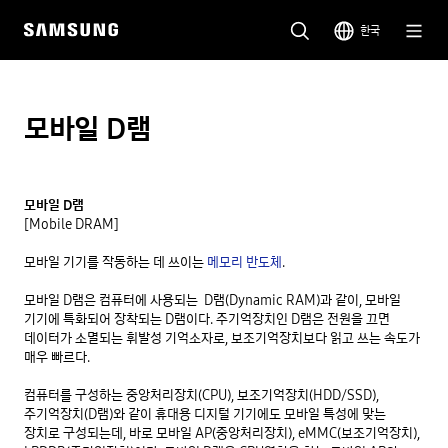
한국
모바일 D램
모바일 D램
[Mobile DRAM]

모바일 기기를 작동하는 데 쓰이는 
메모리 반도체
.

모바일 D램은 컴퓨터에 사용되는  D램(Dynamic RAM)과 같이, 모바일 
기기에 특화되어 장착되는 D램이다. 주기억장치인 D램은 전원을 끄면 
데이터가 소멸되는 휘발성 기억소자로, 보조기억장치보다 읽고 쓰는 속도가 
매우 빠르다.

컴퓨터를 구성하는 중앙처리장치(CPU), 보조기억장치(HDD/SSD), 
주기억장치(D램)와 같이 휴대용 디지털 기기에도 모바일 특성에 맞는 
장치로 구성되는데, 바로 모바일 AP(중앙처리장치), eMMC(보조기억장치), 