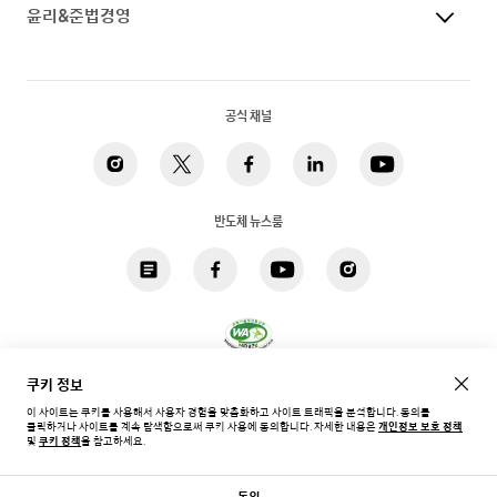
윤리&준법경영
공식 채널
반도체 뉴스룸
쿠키 정보
개인정보 처리방침
법적고지
쿠키
접근성
사이트맵
이 사이트는 쿠키를 사용해서 사용자 경험을 맞춤화하고 사이트 트래픽을 분석합니다. 동의를
다음 아티클
클릭하거나 사이트를 계속 탐색함으로써 쿠키 사용에 동의합니다.
자세한 내용은
개인정보 보호 정책
한국 / 한국어
및
쿠키 정책
을 참고하세요.
Copyright©
2026
Samsung. All rights reserved.