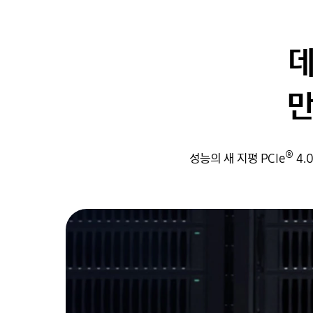
데
만
®
성능의 새 지평 PCIe
4.