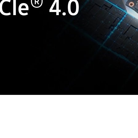
®
CIe
4.0