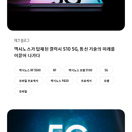
테크 블로그
엑시노스가 탑재된 갤럭시 S10 5G, 통신 기술의 미래를
이끌어 나가다
엑시노스 RF 5500
RF
엑시노스 모뎀 5100
5G
모바일 프로세서
엑시노스 9820
프로세서
모뎀
모바일