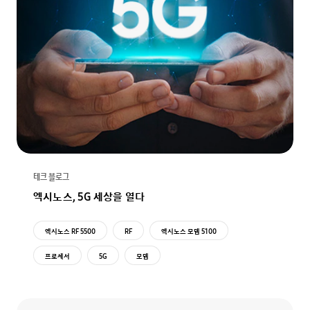
테크 블로그
엑시노스, 5G 세상을 열다
엑시노스 RF 5500
RF
엑시노스 모뎀 5100
프로세서
5G
모뎀