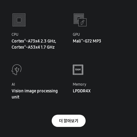
CPU
GPU
Cortex
-A73x4 2.3 GHz,
Mali
-G72 MP3
®
™
Cortex
-A53x4 1.7 GHz
®
AI
Memory
Vision image processing
LPDDR4X
unit
더 알아보기