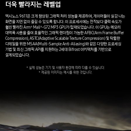
더욱
빨라지는
레벨업
엑시노스 9611은 크게 향상된 그래픽 처리 성능을 제공하여, 게이머들이 실감 나는
화면을 지연 없이 즐길 수 있도록 합니다. 이 프로세서에는 전작보다 클럭 속도가
훨씬 빨라진 Arm
Mali
-G72 MP3 GPU가 탑재되었습니다. 이 GPU는 메모리
®
®
대역폭 사용을 줄여 효율적인 그래픽 렌더링이 가능한 AFBC(Arm Frame Buffer
Compression), ASTC(Adaptive Scalable Texture Compression) 및 탁월한
디테일을 위한 MSAA(Multi-Sample Anti-Aliasing)와 같은 다양한 프로세싱
기법 및 최신 그래픽 API를 지원하는 2세대 Bifrost 아키텍처를 기반으로
설계되었습니다.
*
실제
성능은
기기
및
사용자
환경에
따라
다를
수
있습니다.
*
제공된
이미지는
예시를
위한
것입니다.