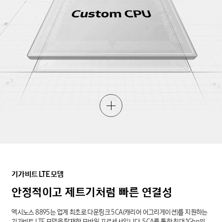
기가비트
LTE
모뎀
안정적이고
제트기처럼
빠른
연결성
엑시노스 8895는 업계 최초로 다운링크 5CA(캐리어 어그리게이션)를 지원하는
기가비트 LTE 모뎀을 탑재한 모바일 프로세서입니다. 5CA를 통한 최대 1Gbp의