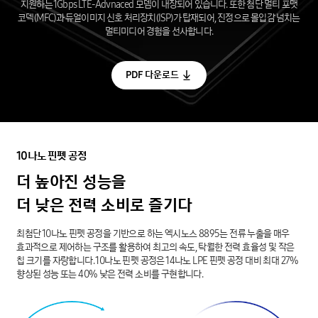
지원하는 1Gbps LTE-Advnaced 모뎀이 내장되어 있습니다. 또한 첨단 멀티 포맷
코덱(MFC)과 듀얼이미지 신호 처리장치(ISP)가 탑재되어, 진정으로 몰입감 넘치는
멀티미디어 경험을 선사합니다.
PDF 다운로드
10나노
핀펫
공정
더
높아진
성능을
더
낮은
전력
소비로
즐기다
최첨단 10나노 핀펫 공정을 기반으로 하는 엑시노스 8895는 전류 누출을 매우
효과적으로 제어하는 구조를 활용하여 최고의 속도, 탁월한 전력 효율성 및 작은
칩 크기를 자랑합니다. 10나노 핀펫 공정은 14나노 LPE 핀펫 공정 대비 최대 27%
향상된 성능 또는 40% 낮은 전력 소비를 구현합니다.