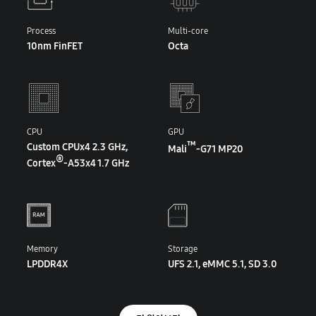
Process
Multi-core
10nm FinFET
Octa
CPU
GPU
™
Custom CPUx4 2.3 GHz,
Mali
-G71 MP20
®
Cortex
-A53x4 1.7 GHz
Memory
Storage
LPDDR4X
UFS 2.1, eMMC 5.1, SD 3.0