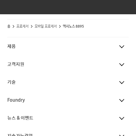
홈
프로세서
모바일 프로세서
엑시노스 8895
제품
고객지원
기술
Foundry
뉴스 & 이벤트
지속가능경영