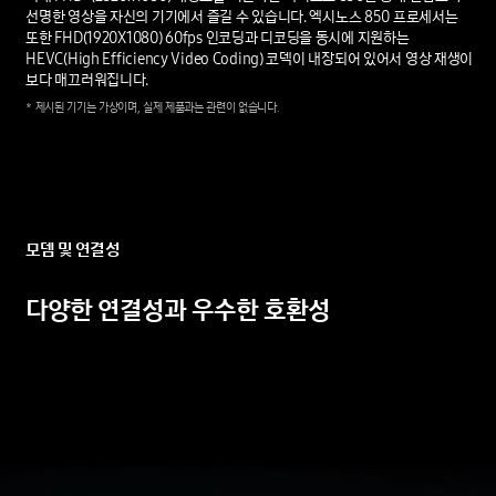
선명한 영상을 자신의 기기에서 즐길 수 있습니다. 엑시노스 850 프로세서는
또한 FHD(1920X1080) 60fps 인코딩과 디코딩을 동시에 지원하는
HEVC(High Efficiency Video Coding) 코덱이 내장되어 있어서 영상 재생이
보다 매끄러워집니다.
*
제시된
기기는
가상이며,
실제
제품과는
관련이
없습니다.
모뎀
및
연결성
다양한
연결성과
우수한
호환성