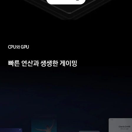
CPU와
GPU
빠른
연산과
생생한
게이밍