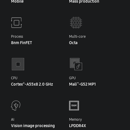
Mobile
Mass production
Process
Multi-core
8nm FinFET
Octa
CPU
GPU
Cortex
-A55x8 2.0 GHz
Mali
-G52 MP1
®
™
AI
Memory
Vision image processing
LPDDR4X