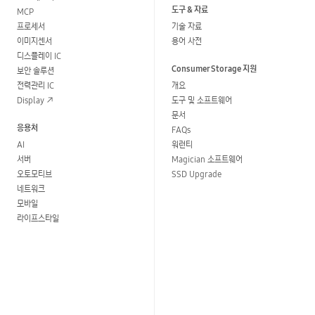
도구 & 자료
MCP
프로세서
기술 자료
이미지센서
용어 사전
디스플레이 IC
Consumer Storage 지원
보안 솔루션
전력관리 IC
개요
Display
도구 및 소프트웨어
문서
응용처
FAQs
AI
워런티
서버
Magician 소프트웨어
오토모티브
SSD Upgrade
네트워크
모바일
라이프스타일