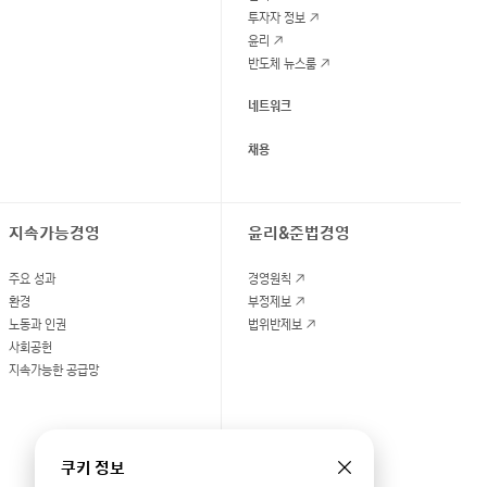
투자자 정보
윤리
반도체 뉴스룸
네트워크
채용
지속가능경영
윤리&준법경영
주요 성과
경영원칙
환경
부정제보
노동과 인권
법위반제보
사회공헌
지속가능한 공급망
쿠키 정보