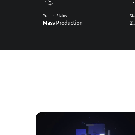
Product Status
Siz
Mass Production
2