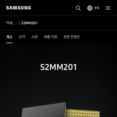
한국
액세서리 전력관리 IC
S2MM201
개요
요약
사양
제품 지원
관련 컨텐츠
S2MM201