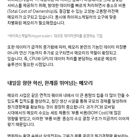
서비스를 제공하기 위해, 방대한 데이터를 빠르게 처리하면서 총소유 비용
(Total Cost of Ownership)도 절감할 수 있는 고성능·고용량·저전력 
메모리가 요구되고 있습니다. 동시에 하이퍼스케일러의 요구에 맞춘 
차별화된 메모리가 필요해졌습니다.

*하이퍼스케일러(Hyperscaler): 대규모 데이터센터를 운영하는 기업
또한 데이터가 급격히 증가함에 따라, 메모리 본연의 기능인 데이터 저장뿐 
아니라 연산 기능까지 추가로 요구되면서 메모리의 역할이 확장되고 
있습니다. 즉, CPU와 GPU의 데이터 처리를 분담하는 새로운 메모리 
솔루션이 필요한 시점입니다.

내일을 향한 혁신, 한계를 뛰어넘는 메모리
메모리 사업은 같은 면적의 웨이퍼 내에서 더 큰 용량의 칩을 더 많이 만들 수 
있도록 집적도를 향상하고, 첨단 생산 시설을 통해 규모의 경제를 달성하여 
원가경쟁력을 확보하는 것이 굉장히 중요합니다. 과거 PC와 모바일 
시대에서의 메모리 수요는 세트 제품의 '부품 비용(BOM Cost)'에 많은 
영향을 받았고, 이러한 '부품 비용' 중심의 수요 결정 구조가 지금까지 이어져 
왔기 때문입니다.

변화하는 환경 속에서 삼성전자는 고부가 제품 공급과 원가경쟁력 확보라는 