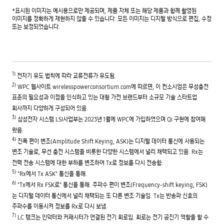
*표시된 이미지는 예시용으로만 제공되며, 제품 자체 또는 해당 제품과 함께 촬영된
이미지를 정확하게 재현하지 않을 수 있습니다. 모든 이미지는 디지털 방식으로 편집, 수정
또는 보정되었습니다.
1)
전자기 유도 법칙에 따라 교류전류가 유도됨.
2)
WPC 웹사이트 wirelesspowerconsortium.com에 따르면, 이 컨소시엄은 무성충전
표준의 필요성과 이점을 인식하고 있는 대형 가전 브랜드부터 소규모 기술 스타트업
회사까지 다양하게 구성되어 있음.
3)
삼성전자 시스템 LSI사업부는 2023년 1월에 WPC에 가입하였으며 Qi 구현에 참여해
왔음.
4)
진폭 편이 변조(Amplitude Shift Keying, ASK)는 디지털 데이터 통신에 사용되는
변조 기술로, 무선 충전 시스템을 비롯한 다양한 시스템에서 널리 채택되고 있음. Rx는
전력 전송 시스템에 대한 부하를 변조하여 Tx로 정보를 다시 전송함.
5)
"Rx에서 Tx ASK" 통신을 통해.
6)
"Tx에서 Rx FSK로" 통신을 통해. 주파수 편이 변조(Frequency-shift keying, FSK)
는 디지털 데이터 통신에서 널리 채택되는 또 다른 변조 기술임. Tx는 반송파 신호의
주파수를 이동시켜 정보를 Rx로 다시 보냄.
7)
LC 탱크는 인덕터와 커패시터가 연결된 전기 회로임. 회로는 전기 공진기 역할을 할 수