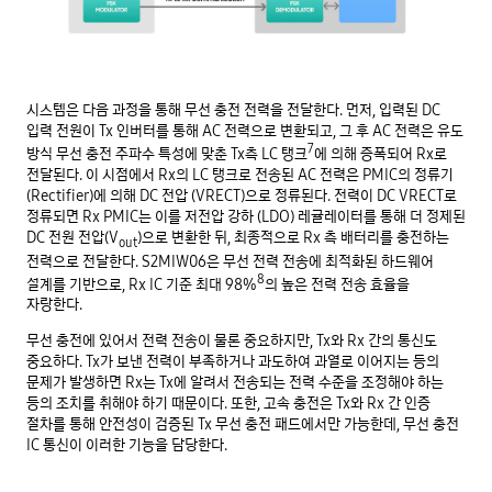
시스템은 다음 과정을 통해 무선 충전 전력을 전달한다. 먼저, 입력된 DC
입력 전원이 Tx 인버터를 통해 AC 전력으로 변환되고, 그 후 AC 전력은 유도
7
방식 무선 충전 주파수 특성에 맞춘 Tx측 LC 탱크
에 의해 증폭되어 Rx로
전달된다. 이 시점에서 Rx의 LC 탱크로 전송된 AC 전력은 PMIC의 정류기
(Rectifier)에 의해 DC 전압 (VRECT)으로 정류된다. 전력이 DC VRECT로
정류되면 Rx PMIC는 이를 저전압 강하 (LDO) 레귤레이터를 통해 더 정제된
DC 전원 전압(V
)으로 변환한 뒤, 최종적으로 Rx 측 배터리를 충전하는
out
전력으로 전달한다. S2MIW06은 무선 전력 전송에 최적화된 하드웨어
8
설계를 기반으로, Rx IC 기준 최대 98%
의 높은 전력 전송 효율을
자랑한다.
무선 충전에 있어서 전력 전송이 물론 중요하지만, Tx와 Rx 간의 통신도
중요하다. Tx가 보낸 전력이 부족하거나 과도하여 과열로 이어지는 등의
문제가 발생하면 Rx는 Tx에 알려서 전송되는 전력 수준을 조정해야 하는
등의 조치를 취해야 하기 때문이다. 또한, 고속 충전은 Tx와 Rx 간 인증
절차를 통해 안전성이 검증된 Tx 무선 충전 패드에서만 가능한데, 무선 충전
IC 통신이 이러한 기능을 담당한다.