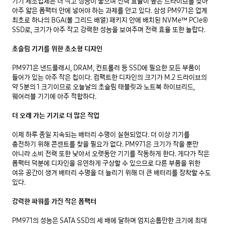
기기 제조업체는 더 작고 성능이 좋으며 전력 효율이 높은 드라이브를 찾아 
아주 얇은 폼팩터 안에 넣어야 하는 과제를 안고 있다. 삼성 PM971은 업계 
최초로 하나의 BGA(볼 그리드 배열) 패키지 안에 배치된 NVMe™ PCIe® 
SSD로, 크기가 아주 작고 강력한 성능을 보여주며 전력 효율 또한 놀랍다. 

초슬림 기기를 위한 초소형 디자인
PM971은 낸드플래시, DRAM, 컨트롤러 등 SSD에 필요한 모든 부품이 
들어가 있는 아주 작은 칩이다. 컴팩트한 디자인의 크기가 M.2 드라이브의 
약 5분의 1 크기이므로 오늘날의 초슬림 태블릿과 노트북 하이브리드, 
웨어러블 기기에 아주 적합하다. 

더 오래 가는 기기로 더 많은 작업
이제 하루 종일 지속되는 배터리 수명이 실현되었다. 더 이상 기기를 
충전하기 위해 콘센트를 찾을 필요가 없다. PM971은 크기가 작을 뿐만 
아니라 소비 전력 또한 낮아서 오랫동안 기기를 작동하게 한다. 게다가 작은 
폼팩터 덕분에 디자인을 유연하게 구상할 수 있으므로 다른 부품을 위한 
여유 공간이 생겨 배터리 수명을 더 늘리기 위해 더 큰 배터리를 장착할 수도 
있다. 

강력한 파워를 가진 작은 폼팩터
PM971의 성능은 SATA SSD의 세 배에 달하며 엄지손톱만한 크기에 최대 