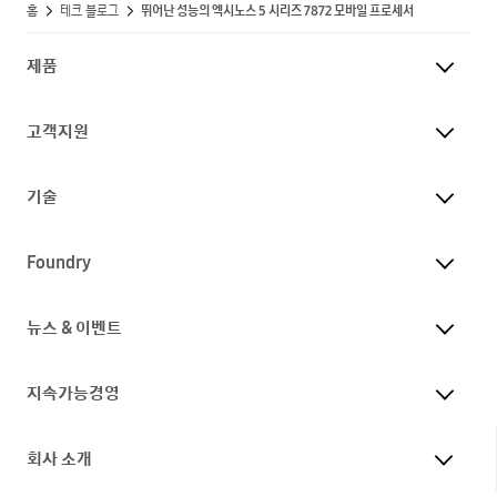
홈
테크 블로그
뛰어난 성능의 엑시노스 5 시리즈 7872 모바일 프로세서
제품
고객지원
기술
Foundry
뉴스 & 이벤트
지속가능경영
회사 소개