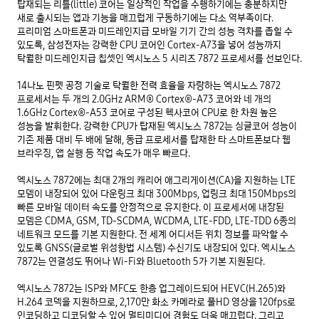
탑재되는 리틀(little) 코어는 일상적인 작업을 수행하기에는 충분하지만 
새로 출시되는 앱과 기능을 매끄럽게 구동하기에는 다소 역부족이다. 
프리미엄 스마트폰과 미드레인지급 모바일 기기 간의 성능 격차를 좁힐 수 
있도록, 삼성전자는 강력한 CPU 코어인 Cortex-A73을 넣어 성능까지 
탁월한 미드레인지급 칩셋인 엑시노스 5 시리즈 7872 프로세서를 선보인다. 

14나노 핀펫 공정 기술로 탁월한 전력 효율을 자랑하는 엑시노스 7872 
프로세서는 두 개의 2.0GHz ARM® Cortex®-A73 코어와 네 개의 
1.6GHz Cortex®-A53 코어로 구성된 헥사코어 CPU로 한 차원 높은 
성능을 발휘한다. 강력한 CPU가 탑재된 엑시노스 7872는 싱글코어 성능이 
기존 제품 대비 두 배에 달해, 동급 프로세서를 탑재한 타 스마트폰보다 웹 
브라우징, 앱 실행 등 작업 속도가 매우 빠르다. 

엑시노스 7872에는 최대 2개의 캐리어 애그리게이션(CA)을 지원하는 LTE 
모뎀이 내장되어 있어 다운링크 최대 300Mbps, 업링크 최대 150Mbps의 
빠른 모바일 데이터 속도를 안정적으로 유지한다. 이 프로세서에 내장된 
모뎀은 CDMA, GSM, TD-SCDMA, WCDMA, LTE-FDD, LTE-TDD 6종의 
네트워크 모드를 기본 지원한다. 전 세계 어디서든 위치 정보를 파악할 수 
있도록 GNSS(글로벌 위성항법 시스템) 수신기도 내장되어 있다. 엑시노스 
7872는 연결성도 뛰어나 Wi-Fi와 Bluetooth 5가 기본 지원된다. 

엑시노스 7872는 ISP와 MFC도 한층 업그레이드되어 HEVC(H.265)와 
H.264 코덱을 지원하므로, 2,170만 화소 카메라로 풀HD 영상을 120fps로 
인코딩하고 디코딩할 수 있어 멀티미디어 경험도 더욱 매끄럽다. 그리고 