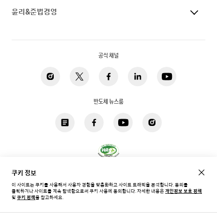
윤리&준법경영
공식 채널
반도체 뉴스룸
쿠키 정보
개인정보 처리방침
법적고지
쿠키
접근성
사이트맵
다음 아티클
이 사이트는 쿠키를 사용해서 사용자 경험을 맞춤화하고 사이트 트래픽을 분석합니다. 동의를
클릭하거나 사이트를 계속 탐색함으로써 쿠키 사용에 동의합니다.
자세한 내용은
개인정보 보호 정책
한국 / 한국어
및
쿠키 정책
을 참고하세요.
2023-08-31