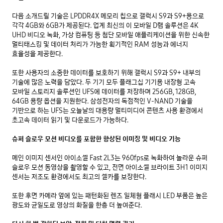
다음 소개드릴 기술은 LPDDR4X 메모리 칩으로 갤럭시 S9과 S9+용으로 
각각 4GB와 6GB가 제공된다. 업계 최신의 이 모바일 D램 솔루션은 4K 
UHD 비디오 녹화, 가상 컴퓨팅 등 첨단 모바일 애플리케이션을 위한 신속한 
멀티태스킹 및 데이터 처리가 가능한 획기적인 RAM 성능과 에너지 
효율성을 제공한다. 

또한 사용자의 소중한 데이터를 보호하기 위해 갤럭시 S9과 S9+ 내부의 
기술에 많은 노력을 담았다. 두 기기 모두 플래그십 기기용 내장형 고속 
모바일 스토리지 솔루션인 UFS에 데이터를 저장하며 256GB, 128GB, 
64GB 용량 옵션을 지원한다. 삼성전자의 독점적인 V-NAND 기술을 
기반으로 하는 UFS는 오늘날의 대용량 멀티미디어 콘텐츠 사용 환경에서 
초고속 데이터 읽기 및 다운로드가 가능하다. 

슈퍼 슬로우 모션 비디오를 포함한 향상된 이미징 및 비디오 기능
메인 이미지 센서인 아이소셀 Fast 2L3는 960fps로 녹화하여 놀라운 슈퍼 
슬로우 모션 동영상을 촬영할 수 있고, 전면 아이소셀 브라이트 3H1 이미지 
센서는 저조도 환경에서도 최고의 셀카를 보장한다. 

또한 후면 카메라 옆에 있는 패턴화된 렌즈 일체형 플래시 LED 부품은 높은 
광도와 균일도로 영상의 화질을 한층 더 높여준다. 
