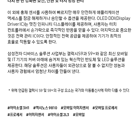
다시 한 번 강화된 보안, 전원 및 터치 명령 관리
이 외에 홍채 센서를 사용하여 빠르지만 매우 안전하게 애플리케이션 
액세스를 잠금 해제하거나 승인할 수 옵션을 제공한다. OLED DDI(Display 
Driver IC)는 멋진 인피니티 디스플레이를 제공하며, 사용자는 터치 
컨트롤러에서 손가락으로 즉각적인 반응을 얻을 수 있다. 마지막으로 중요한 
것은 전력 관리 IC이다. 안정적인 전력 공급을 제공하여 기기가 최적의 
효율로 작동할 수 있도록 한다. 

삼성전자 디바이스 솔루션 사업부는 갤럭시S9과 S9+와 같은 최신 모바일 
및 IT 기기의 커버 아래에 숨겨져 있는 혁신적인 반도체 및 LED 솔루션을 
제공한다. 해당 솔루션은 사용자들이 외관상으로 잘 볼 수 없지만 성능과 
사용자 경험에서 엄청난 차이를 만들어 낸다. 

* 위에 언급된 갤럭시 S9 및 S9+의 구성 요소는 국가와 이동통신사에 따라 다를 수 있다.
#아이소셀 3H1
#엑시노스 9810
#모바일 이미지센서
#모바일 프로세서
#프로세서
#이미지센서
#아이소셀 2L3
#모바일