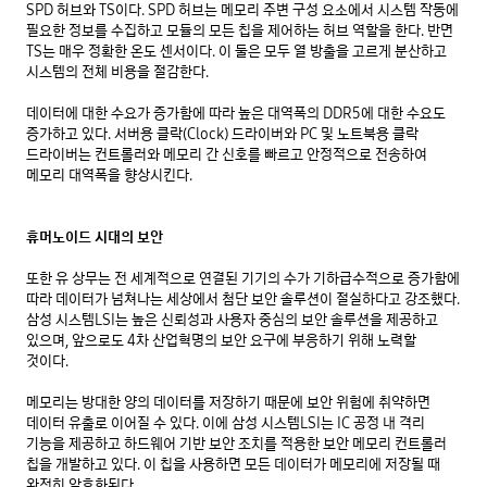
SPD 허브와 TS이다. SPD 허브는 메모리 주변 구성 요소에서 시스템 작동에 
필요한 정보를 수집하고 모듈의 모든 칩을 제어하는 허브 역할을 한다. 반면 
TS는 매우 정확한 온도 센서이다. 이 둘은 모두 열 방출을 고르게 분산하고 
시스템의 전체 비용을 절감한다.

데이터에 대한 수요가 증가함에 따라 높은 대역폭의 DDR5에 대한 수요도 
증가하고 있다. 서버용 클락(Clock) 드라이버와 PC 및 노트북용 클락 
드라이버는 컨트롤러와 메모리 간 신호를 빠르고 안정적으로 전송하여 
메모리 대역폭을 향상시킨다.

휴머노이드 시대의 보안
또한 유 상무는 전 세계적으로 연결된 기기의 수가 기하급수적으로 증가함에 
따라 데이터가 넘쳐나는 세상에서 첨단 보안 솔루션이 절실하다고 강조했다. 
삼성 시스템LSI는 높은 신뢰성과 사용자 중심의 보안 솔루션을 제공하고 
있으며, 앞으로도 4차 산업혁명의 보안 요구에 부응하기 위해 노력할 
것이다.

메모리는 방대한 양의 데이터를 저장하기 때문에 보안 위험에 취약하면 
데이터 유출로 이어질 수 있다. 이에 삼성 시스템LSI는 IC 공정 내 격리 
기능을 제공하고 하드웨어 기반 보안 조치를 적용한 보안 메모리 컨트롤러 
칩을 개발하고 있다. 이 칩을 사용하면 모든 데이터가 메모리에 저장될 때 
완전히 암호화된다.
