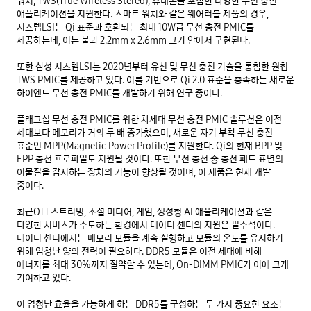
워치, TWS(True Wireless Stereo), 휴대폰을 포함한 다양한 무선 충전 
애플리케이션을 지원한다. 스마트 워치와 같은 웨어러블 제품의 경우, 
시스템LSI는 Qi 표준과 호환되는 최대 10W급 무선 충전 PMIC를 
제공하는데, 이는 불과 2.2mm x 2.6mm 크기 안에서 구현된다.

또한 삼성 시스템LSI는 2020년부터 유선 및 무선 충전 기술을 통합한 원칩 
TWS PMIC를 제공하고 있다. 이를 기반으로 Qi 2.0 표준을 충족하는 새로운 
하이엔드 무선 충전 PMIC를 개발하기 위해 연구 중이다.

플래그십 무선 충전 PMIC를 위한 차세대 무선 충전 PMIC 솔루션은 이전 
세대보다 메모리가 거의 두 배 증가했으며, 새로운 자기 부착 무선 충전 
표준인 MPP(Magnetic Power Profile)를 지원한다. Qi의 현재 BPP 및 
EPP 충전 프로파일도 지원될 것이다. 또한 무선 충전 중 충전 패드 표면의 
이물질을 감지하는 장치의 기능이 향상될 것이며, 이 제품은 현재 개발 
중이다.

최근OTT 스트리밍, 소셜 미디어, 게임, 생성형 AI 애플리케이션과 같은 
다양한 서비스가 주도하는 환경에서 데이터 센터의 지원은 필수적이다. 
데이터 센터에서는 메모리 모듈을 계속 실행하고 모듈의 온도를 유지하기 
위해 엄청난 양의 전력이 필요하다. DDR5 모듈은 이전 세대에 비해 
에너지를 최대 30%까지 절약할 수 있는데, On-DIMM PMIC가 이에 크게 
기여하고 있다.

이 엄청난 효율을 가능하게 하는 DDR5를 구성하는 두 가지 중요한 요소는 