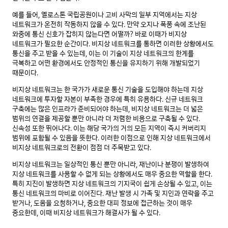
예를 들어, 옐로스톤 국립공원이나 고비 사막의 일부 지역에서는 지상
네트워크가 온전히 작동하지 않을 수 있다. 만약 오지나 폭풍 속에 조난된
와중에 통신 신호가 잡히지 않는다면 어떨까? 바로 이때가 비지상
네트워크가 필요한 순간이다. 비지상 네트워크를 통하면 이러한 상황에서도
통신을 주고 받을 수 있는데, 이는 이 기술이 지상 네트워크의 한계를
극복하고 어떤 환경에서도 안정적인 통신을 유지하기 위해 개발되었기
때문이다.
비지상 네트워크는 한 국가가 새로운 통신 기술을 도입해야 하는데 지상
네트워크에 투자할 자본이 부족한 경우에 특히 유용하다. 신규 네트워크
구축에는 많은 인프라가 준비되어야 하는데, 비지상 네트워크는 더 넓은
범위의 연결을 제공할 뿐만 아니라 더 저렴한 비용으로 구축될 수 있다.
신속성 또한 뛰어나다. 이는 해당 국가의 거의 모든 지역이 즉시 커버리지
범위에 포함될 수 있음을 뜻한다. 이러한 이점으로 인해 지상 네트워크에서
비지상 네트워크로의 전환이 점점 더 주목받고 있다.
비지상 네트워크는 일상적인 통신 뿐만 아니라, 재난이나 분쟁이 발생하여
지상 네트워크를 사용할 수 없게 되는 상황에서도 매우 중요한 역할을 한다.
특히 지진이 발생하면 지상 네트워크의 기지국이 쉽게 손상될 수 있고, 이는
통신 네트워크의 마비로 이어진다. 재난 발생 시 가족 및 지인과 연락을 주고
받거나, 도움을 요청하거나, 중요한 대피 정보에 접근하는 것이 매우
중요한데, 이때 비지상 네트워크가 해결사가 될 수 있다.