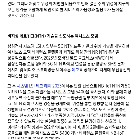
있다. 그러나 저궤도 위성의 저렴한 비용으로 인해 많은 수의 위성이 지구의
모든 영역을 포괄하게 되면 이러한 서비스의 가용성과 활용도가 높아질
것으로 예상된다.
비지상 네트워크(NTN) 기술을 선도하는 엑시노스 모뎀
삼성전자 시스템 LSI 사업부는 5G NTN 표준 기반의 위성 기술을 개발하여
엑시노스 모뎀 레퍼런스 플랫폼과 저궤도 위성 간의 NR NTN 통신을
성공적으로 실현했다. 2023년 모바일 월드 콩그레스(MWC)에서
삼성전자는 모뎀 장비와 5G NTN 라이브 연결을 통한 양방향 SMS 문자
메시지 및 비디오 스트리밍을 보여주는
데모
를 공개하며 차세대 무선통신의
리더십을 선보였다.
그 후
시스템 LSI 테크 데이 2023
에서는 단일 칩셋으로 NB-IoT NTN과 5G
NR NTN을 모두 지원하는 엑시노스 모뎀 5400을 출시했다. 이와 함께 지상
네트워크 수신이 불가능한 레드우드 국립공원 일부 지역에서 촬영된 NB-
IoT NTN 라이브 시연 영상을 공개하며, 위성을 통한 양방향 문자 전송이 실
생활에서도 성공적으로 작동함을 보여주었다. 이는 엑시노스 모뎀이 통신
기술의 선도자로서 인프라가 부족한 지역에서도 더 많은 사람들이 통신에
접근할 수 있도록 기술 실현에 집중하고 있음을 분명히 하는 신호였다.
이러한 기술적 성과는 2024년에도 이어지며, 올해 2월에는 스카일로사와
공동으로 개발한 엑시노스 모뎀 5400 기반 레퍼런스 플랫폼이 NB-IoT