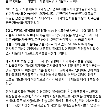
을 활용하는 LTE 기반의 비지상 네트워크 기술이기도 하다.
NB-IoT를 비지상 네트워크와 통합하면 IoT 애플리케이션의 범위와 도달
범위가 향상되어 농촌이나 오지에서도 IoT 연결이 가능해진다. 이 조합은
다양한 산업 분야에서 IoT 서비스의 커버리지와 신뢰성을 확장하여, 수많은
응용 가능성을 가지고 있다.
5G 뉴 라디오 NTN(5G NR NTN):
5G NR 표준을 사용하는 5G NR NTN은
기존 NB-IoT NTN보다 더 빠른 데이터 속도, 더 낮은 지연 시간, 그리고 더
많은 용량을 제공한다. 또한 향상된 모바일 광대역 서비스 등의 다양한
애플리케이션을 지원하는 것을 목표로 하고 있다. 5G NR NTN에서는
정지궤도 위성이 지구에서 너무 멀리 떨어져 있어 광대역 신호를 처리할 수
없기 때문에 저궤도(LEO) 위성을 사용해야 한다.
레거시 LTE 위성 통신:
이미 저궤도 위성에 LTE 기지국 기능을 구현한
기업들이 있어, 위성에 기지국을 설치하여 레거시 LTE 네트워크를 활용하는
것도 가능하다. 이를 통해 기존 상용 디바이스에서 추가 업데이트 없이 위성
통신을 통해 문자를 주고받거나 인터넷에 접속할 수 있다. 저궤도 위성은
고정된 궤도를 따라 이동하므로 기기와 위성 사이의 채널을 미리 예측할 수
있다.
2
장거리와 도플러 편이로 인해 지연이 발생하지만,
이러한 문제는 사전에
3
보상받을 수 있으며,
기기가 마치 지상 네트워크를 사용하는 것처럼 통신할
수 있다. 물론 실 사용에서는 전송 지연, 위성 간 통신 시간, 위성-게이트웨이
데이터 전송 시간 등의 문제로 인해 지원되는 서비스 유형에 제한이 있을 수