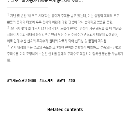
우리 모두의 사용자 경험을 크게 향상시킬 것이다.
1
지난 몇 년간 '새 우주 시대'라는 용어가 주목을 받고 있는데, 이는 상업적 목적의 우주
활동의 증가와 더불어 우주 탐사와 여행에 대한 관심이 다시 높아지고 있음을 뜻함.
2
5G NR NTN 및 레거시 LTE NTN에서 도플러 편이는 위성이 지구 궤도를 돌 때 위성과
사용자 사이의 상대적 움직임으로 인해 무선 신호 주파수가 변경되기 때문에 발생하며,
이로 인해 수신 신호의 주파수가 원래와 다르게 되어 신뢰성 및 품질이 저하됨.
3
먼저 위성의 이동 경로와 속도를 고려하여 편이를 정확하게 예측하고, 전송되는 신호의
주파수를 미리 조정하여 수신된 신호를 원래의 주파수로 복원하여 정확한 통신을 가능하게
함.
#엑시노스 모뎀 5400
#프로세서
#모뎀
#5G
Related contents