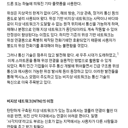
드론 또는 하늘에 띄워진 기타 플랫폼을 사용한다.
위성은 지상국의 한계가 없어 GPS, 해외 방송, 기상 관측, 장거리 통신 등의
용도로 널리 사용되어 왔다. 위성 기반 비지상 네트워크는 사막이나 바다와
같이 지상 네트워크가 도달할 수 없는 원격 위치에서 통신을 가능하게 하며,
재해나 분쟁으로 인해 지상 네트워크가 중단되더라도 계속 작동할 수 있어
안정성이 향상된다는 이점도 있다. 하지만 기존의 위성 기반 네트워크는
위성 연결용으로 특별히 제작된 전화기에만 호환되었기 때문에 사용자가
별도의 위성 전화기를 휴대해야 하는 불편함을 겪었다.
1
그러나 통신 기술은 멈추지 않고 발전해 왔다. 새 우주 시대가 도래하였고,
이제 스마트폰을 통해 위성 연결을 실용적인 방법으로 활용할 수 있게
되었다. 특히 민간 기업들이 우주 통신 개발에 뛰어들면서 긴급 구조용 위성
통신과 재사용이 가능한 위성 발사체 등이 등장하고 있다. 이러한 발전들을
통해 엑시노스 모뎀이 주도하고 있는 비지상 네트워크는 통신 기술의
혁신으로 더욱 주목받고 있다.
비지상 네트워크(NTN)의 이점
탄탄하게 구축된 지상 네트워크가 있는 장소에서는 셀룰러 연결이 훨씬 더
쉬운 반면, 외진 산악 지대에서는 연결이 어려운 편이다. 일명
‘사각지대’라고도 부르는 신호가 없는 지역에서는 사용자가 다른 사람들과
연락을 주고 받기 힘들다.