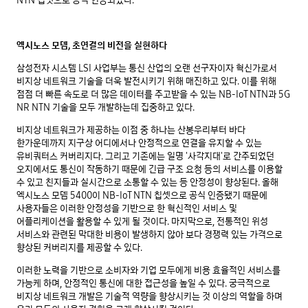
NTN 칩셋으로 공식 인증되었다.
엑시노스 모뎀, 초연결의 비전을 실현하다
삼성전자 시스템 LSI 사업부는 통신 산업의 오랜 선구자이자 혁신가로서
비지상 네트워크 기술을 더욱 발전시키기 위해 매진하고 있다. 이를 위해
점점 더 빠른 속도로 더 많은 데이터를 주고받을 수 있는 NB-IoT NTN과 5G
NR NTN 기술을 모두 개발하는데 집중하고 있다.
비지상 네트워크가 제공하는 이점 중 하나는 산봉우리부터 바다
한가운데까지 지구상 어디에서나 안정적으로 연결을 유지할 수 있는
유비쿼터스 커버리지다. 그리고 기존에는 일명 '사각지대'로 간주되었던
오지에서도 통신이 작동하기 때문에 긴급 구조 요청 등의 서비스를 이용할
수 있고 친지들과 실시간으로 소통할 수 있는 등 안정성이 향상된다. 올해
엑시노스 모뎀 5400이 NB-IoT NTN 칩셋으로 공식 인증됐기 때문에
사용자들은 이러한 안정성을 기반으로 한 혁신적인 서비스 및
어플리케이션을 활용할 수 있게 될 것이다. 마지막으로, 전통적인 위성
서비스와 관련된 막대한 비용이 발생하지 않아 보다 경쟁력 있는 가격으로
향상된 커버리지를 제공할 수 있다.
이러한 노력을 기반으로 소비자와 기업 모두에게 비용 효율적인 서비스를
가능케 하며, 안정적인 통신에 대한 접근성을 높일 수 있다. 궁극적으로
비지상 네트워크 개발은 기술적 역량을 향상시키는 것 이상의 역할을 하며