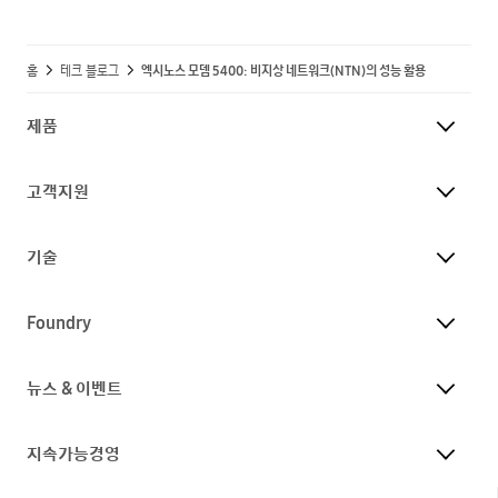
홈
테크 블로그
엑시노스 모뎀 5400: 비지상 네트워크(NTN)의 성능 활용
제품
고객지원
기술
Foundry
뉴스 & 이벤트
지속가능경영