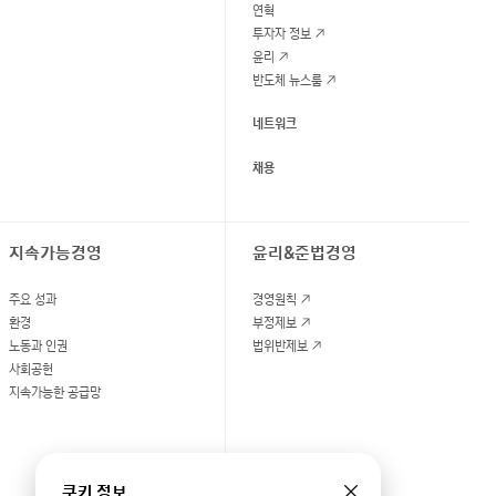
연혁
투자자 정보
윤리
반도체 뉴스룸
네트워크
채용
지속가능경영
윤리&준법경영
주요 성과
경영원칙
환경
부정제보
노동과 인권
법위반제보
사회공헌
지속가능한 공급망
쿠키 정보