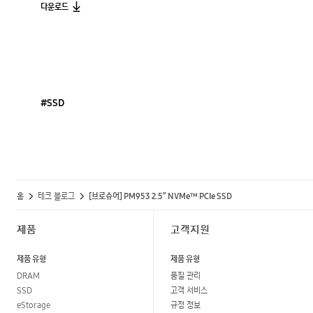
다운로드
#SSD
홈
테크 블로그
[브로슈어] PM953 2.5” NVMe™ PCIe SSD
제품
고객지원
제품 유형
제품 유형
DRAM
품질 관리
SSD
고객 서비스
eStorage
규정 정보