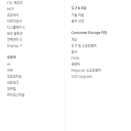
CXL 메모리
도구 & 자료
MCP
프로세서
기술 자료
이미지센서
용어 사전
디스플레이 IC
Consumer Storage 지원
보안 솔루션
전력관리 IC
개요
Display
도구 및 소프트웨어
문서
응용처
FAQs
AI
워런티
서버
Magician 소프트웨어
오토모티브
SSD Upgrade
네트워크
모바일
라이프스타일