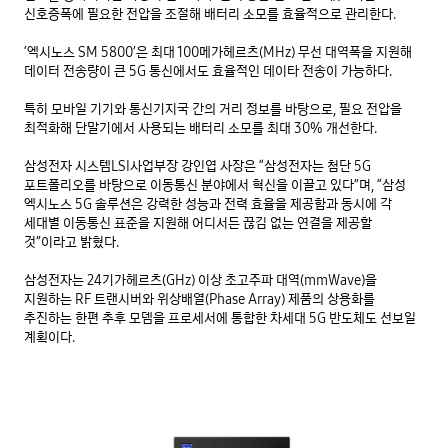
신호증폭에 필요한 전압을 조절해 배터리 소모를 효율적으로 관리한다.

‘엑시노스 SM 5800’은 최대 100메가헤르츠(MHz) 무선 대역폭을 지원해 
데이터 전송량이 큰 5G 통신에서도 효율적인 데이타 전송이 가능하다.

특히 모바일 기기와 통신기지국 간의 거리 정보를 바탕으로, 필요 전압을 
최적화해 단말기에서 사용되는 배터리 소모를 최대 30% 개선한다.

삼성전자 시스템LSI사업부장 강인엽 사장은 “삼성전자는 첨단 5G 
포트폴리오를 바탕으로 이동통신 분야에서 혁신을 이끌고 있다”며, “삼성 
엑시노스 5G 솔루션은 강력한 성능과 전력 효율을 제공함과 동시에 각 
세대별 이동통신 표준을 지원해 어디서든 끊김 없는 연결을 제공할 
것”이라고 밝혔다.

삼성전자는 24기가헤르츠(GHz) 이상 초고주파 대역(mmWave)을 
지원하는 RF 트랜시버와 위상배열(Phase Array) 제품의 상용화를 
추진하는 한편 추후 모뎀을 프로세서에 통합한 차세대 5G 반도체도 선보일 