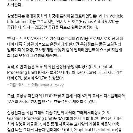
시작한다.

삼성전자는 현대자동차의 차량에 프리미엄 인포테인먼트(IVI, In-Vehicle 
Infotainment)용 프로세서인 '엑시노스 오토(Exynos Auto) V920'을 
공급한다. 양사는 2025년 공급을 목표로 협력할 예정이다.

'엑시노스 오토 V920'은 삼성전자의 프리미엄 IVI용 프로세서로 이전 세대 
대비 대폭 향상된 성능으로 운전자에게 실시간 운행정보는 물론 고화질의 
멀티미디어 재생, 고사양 게임 구동과 같이 엔터테인먼트적 요소를 지원해 
최적의 모빌리티 경험을 제공한다.

특히, 이번 제품은 Arm의 최신 전장용 중앙처리장치(CPU, Central 
Processing Unit) 10개가 탑재된 데카코어(Deca Core) 프로세서로 기존 
* 기존 : 엑시노스 오토(Exynos Auto) V9
또한, 고성능·저전력의 LPDDR5를 지원해 최대 6개의 고화소 디스플레이와 
12개의 카메라 센서를 빠르고 효율적으로 제어할 수 있다.

삼성전자는 최신 그래픽 기술 기반의 차세대 그래픽처리장치(GPU, 
Graphics Processing Unit)도 탑재해 이전 대비 최대 2배 빨라진 그래픽 
처리 성능을 제공한다. 이를 통해 사용자는 고사양의 게임을 비롯해 더욱 
실감 나는 그래픽 사용자 인터페이스(GUI, Graphical User Interface)를 