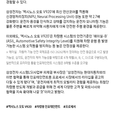
경험할 수 있다.

삼성전자는 '엑시노스 오토 V920'에 최신 연산코어를 적용해 
신경망처리장치(NPU, Neural Processing Unit) 성능 또한 약 2.7배 
강화했다. 운전자 음성을 인식하고 상태를 감지하는 운전자 모니터링 기능은 
물론 주변을 빠르게 파악해 사용자에게 더욱 안전한 주행 환경을 제공한다.

이외에도, '엑시노스 오토 V920'은 차량용 시스템의 안전기준인 '에이실-B' 
(ASIL, Automotive Safety Integrity Level)를 지원해 차량 운행 중 발생 
※ 에이실 : 자동차 기능 안전 국제표준 ISO 26262에서 정의하는 안전 등급으로 사고 발생 
가능성, 심각도, 운전자의 제어 가능성을 바탕으로 4개 레벨(A, B, C, D)으로 구분되는데, 
일반적으로 프리미엄 통합 인포테인먼트 시스템은 B레벨 수준을 요구함
삼성전자 시스템LSI사업부 피재걸 부사장은 "삼성전자는 현대자동차와의 
이번 협력을 통해 인포테인먼트용 프로세서 시장에서의 리더십을 공고히 
다질 수 있게 됐다"며, "운전자에게 최적의 모빌리티 경험을 제공하는 최첨단 
차량용 반도체 개발과 공급을 위해 전 세계 다양한 고객 및 파트너사와 
협력을 지속 확대해 나갈 것"이라고 밝혔다.
#엑시노스 오토 V920
#차량용 인포테인먼트
#프로세서