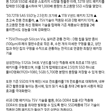
용 32GB SSD로 새로운 스토리지 시장을 창출한 이래, 32TB 낸드 패키지를 
탑재한 SSD를 출시하여 약 1,000배 용량의 초고용량 SSD 시장을 열었다.

‘30.72TB SAS SSD’는 2.5인치 크기에 ▲ 1TB V낸드 패키지 32개 ▲ 
초고속 전용 컨트롤러, ▲ TSV기술이 적용된 4GB D램 패키지 10개, ▲ 
초고용량 전용 최신 펌웨어 기술을 탑재해 기존 제품보다 용량을 2배 
올리면서도 성능을 더욱 강화했다.

* TSV(Through Silicon Via, 실리콘 관통 전극) : D램 칩을 일반 종이
(100μm)두께의 절반수준로 깎은 후, 수천 개의 미세한 구멍을 뚫고, 상단 
칩과 하단 칩의 구멍을 수직으로 관통하는 전극으로 연결한 최첨단 패키징 
기술

삼성전자는 512Gb 3비트 V낸드를 16단 적층해 세계 최초로 1TB 낸드 
패키지를 구현했으며, 이를 32개 탑재함으로써 2.5인치 SSD 하나로 
풀HD영화(1920×1080, 5GB) 5,700편 분량의 용량을 저장할 수 있게 했다.

또한 기존 SSD의 9개 메인/서브 컨트롤러를 1개 컨트롤러로 대체하며, 내부 
공간 활용성을 높이는 동시에, 임의 읽기 속도를 최대 2배 높여 사용자 체감 
효과를 극대화했다.

4GB D램 패키지는 TSV 기술을 활용, 8Gb DDR4 칩을 4단 적층해 
DDR4의 성능을 최대한 발휘할 수 있도록 했다. SSD제품에 TSV 기술이 
적용된 D램 패키지가 들어간 것은 이번이 처음이다.
