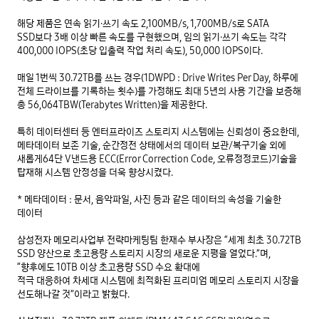
해당 제품은 연속 읽기·쓰기 속도 2,100MB/s, 1,700MB/s로 SATA 
SSD보다 3배 이상 빠른 속도를 구현했으며, 임의 읽기·쓰기 속도는 각각 
400,000 IOPS(초당 입출력 작업 처리 속도), 50,000 IOPS이다.

매일 1번씩 30.72TB를 쓰는 경우(1DWPD : Drive Writes Per Day, 하루에 
전체 드라이브를 기록하는 횟수)를 가정해도 최대 5년의 사용 기간을 보증해 
총 56,064TBW(Terabytes Written)을 제공한다.

특히 데이터센터 등 엔터프라이즈 스토리지 시스템에는 신뢰성이 중요한데, 
메타데이터 보존 기술, 순간정전 상태에서의 데이터 보관/복구기술 외에 
새롭게64단 V낸드용 ECC(Error Correction Code, 오류정정코드)기술을 
탑재해 시스템 안정성을 더욱 향상시켰다.

* 메타데이터 : 문서, 음악파일, 사진 등과 같은 데이터의 속성을 기술한 
데이터

삼성전자 메모리사업부 전략마케팅팀 한재수 부사장은 “세계 최초 30.72TB 
SSD 양산으로 초고용량 스토리지 시장의 새로운 지평을 열었다.”며, 
“향후에도 10TB 이상 초고용량 SSD 수요 확대에

적극 대응하여 차세대 시스템에 최적화된 프리미엄 메모리 스토리지 시장을 
선도해나갈 것”이라고 밝혔다.
