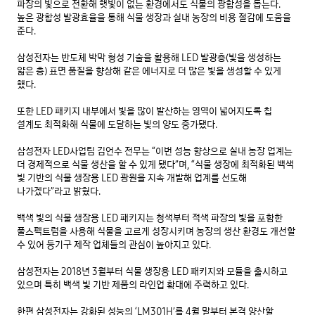
파장의 빛으로 전환해 햇빛이 없는 환경에서도 식물의 광합성을 돕는다. 
높은 광합성 발광효율을 통해 식물 생장과 실내 농장의 비용 절감에 도움을 
준다.

삼성전자는 반도체 박막 형성 기술을 활용해 LED 발광층(빛을 생성하는 
얇은 층) 표면 품질을 향상해 같은 에너지로 더 많은 빛을 생성할 수 있게 
했다.

또한 LED 패키지 내부에서 빛을 많이 발산하는 영역이 넓어지도록 칩 
설계도 최적화해 식물에 도달하는 빛의 양도 증가됐다.

삼성전자 LED사업팀 김언수 전무는 “이번 성능 향상으로 실내 농장 업계는 
더 경제적으로 식물 생산을 할 수 있게 됐다”며, “식물 생장에 최적화된 백색 
빛 기반의 식물 생장용 LED 광원을 지속 개발해 업계를 선도해 
나가겠다”라고 밝혔다.

백색 빛의 식물 생장용 LED 패키지는 청색부터 적색 파장의 빛을 포함한 
풀스펙트럼을 사용해 식물을 고르게 성장시키며 농장의 생산 환경도 개선할 
수 있어 등기구 제작 업체들의 관심이 높아지고 있다.

삼성전자는 2018년 3월부터 식물 생장용 LED 패키지와 모듈을 출시하고 
있으며 특히 백색 빛 기반 제품의 라인업 확대에 주력하고 있다.

한편 삼성전자는 강화된 성능의 ‘LM301H’를 4월 말부터 본격 양산할 