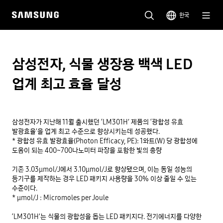
한국
삼성전자, 식물 생장용 백색 LED
업계 최고 효율 달성
삼성전자가 지난해 11월 출시했던 ‘LM301H’ 제품의 ‘광합성 유효 
발광효율’을 업계 최고 수준으로 향상시키는데 성공했다.

* 광합성 유효 발광효율(Photon Efficacy, PE): 1와트(W) 당 광합성에 
도움이 되는 400~700나노미터 파장을 포함한 빛의 총량

기존 3.03μmol/J에서 3.10μmol/J로 향상됐으며, 이는 동일 성능의 
등기구를 제작하는 경우 LED 패키지 사용량을 30% 이상 줄일 수 있는 
수준이다.

* μmol/J : Micromoles per Joule

‘LM301H’는 식물의 광합성을 돕는 LED 패키지다. 전기에너지를 다양한 