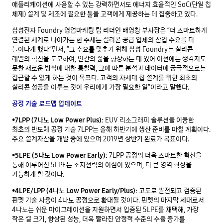
애플리케이션에 사용할 수 있는 강력하면서도 에너지 효율적인 SoC(단일 칩
체제) 설계 및 제조에 필요한 툴을 고객에게 제공하는 데 집중하고 있다.
삼성전자 Foundry 영업마케팅 팀 리더인 배영창 부사장은 “더 스마트하게
연결된 세계로 나아가는 현 추세는 실리콘 공급 업체의 산업 수요를 더
늘어나게 했다”면서, “그 수요를 맞추기 위해 삼성 Foundry는 실리콘
레벨의 혁신을 도모하여, 인간의 삶을 향상하는 데 있어 이전에는 생각지도
못한 새로운 방식에 대한 통찰력, 그에 따른 분석과 데이터에 궁극적으로는
접근할 수 있게 하는 것이 목표다. 고객의 차세대 칩 설계를 위한 최초의
실리콘 성공을 이루는 것이 우리에게 가장 필요한 일”이라고 말했다.
공정 기술 로드맵 업데이트
•7LPP (7나노 Low Power Plus):
EUV 리소그래피 솔루션을 이용한
최초의 반도체 공정 기술 7LPP는 올해 하반기에 생산 준비를 마칠 계획이다.
주요 설계자산을 개발 중에 있으며 2019년 상반기 완료가 목표이다.
•5LPE (5나노 Low Power Early):
7LPP 공정의 더욱 스마트한 혁신을
통해 이루어진 5LPE는 초저전력의 이점이 있으며, 더 큰 영역 확장을
가능하게 할 것이다.
•4LPE/LPP (4나노 Low Power Early/Plus):
고도로 발전되고 검증된
핀펫 기술 사용이 4나노 공정으로 확대될 것이다. 핀펫의 마지막 세대로서
4나노는 쉬운 마이그레이션을 지원하면서 입증된 5LPE를 채택해, 가장
작은 셀 크기, 향상된 성능, 더욱 빨라진 안정적 수준의 수율 증가를