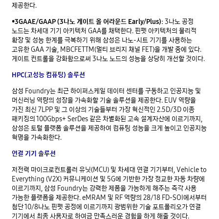
제공한다.
•3GAAE/GAAP (3나노 게이트 올 어라운드 Early/Plus):
3나노 공정
노드는 차세대 기기 아키텍처 GAA를 채택한다. 핀펫 아키텍처의 물리적
확장 및 성능 한계를 극복하기 위해 삼성은 나노-시트 기기를 사용하는
고유한 GAA 기술, MBCFETTM(멀티 브리지 채널 FET)을 개발 중에 있다.
게이트 컨트롤을 강화함으로써 3나노 노드의 성능을 상당히 개선할 것이다.
HPC(고성능 컴퓨팅) 솔루션
삼성 Foundry는 최근 하이퍼스케일 데이터 센터를 구동하고 인공지능 및
머신러닝 역량의 성장을 가속화할 기술 솔루션을 제공한다. EUV 역량을
가진 최신 7LPP 및 그 이상의 기술들부터 가장 혁신적인 2.5D/3D 이종
패키징의 100Gbps+ SerDes 같은 차별화된 고속 설계자산에 이르기까지,
삼성은 토털 플랫폼 솔루션을 제공하여 컴퓨팅 성능을 크게 높이고 인공지능
혁명을 가속화한다.
연결 기기 솔루션
저전력 마이크로컨트롤러 유닛(MCU) 및 차세대 연결 기기부터, Vehicle to
Everything (V2X) 커뮤니케이션 및 5G에 기반한 가장 정교한 자동 차량에
이르기까지, 삼성 Foundry는 강력한 제품을 가능하게 해주는 즉각 사용
가능한 플랫폼을 제공한다. eMRAM 및 RF 역량의 28/18 FD-SOI에서부터
첨단 10/8나노 핀펫 공정에 이르기까지 광범위한 기술 포트폴리오가 연결
기기에서 최종 사용자로 하여금 만족스러운 경험을 하게 해줄 것이다.