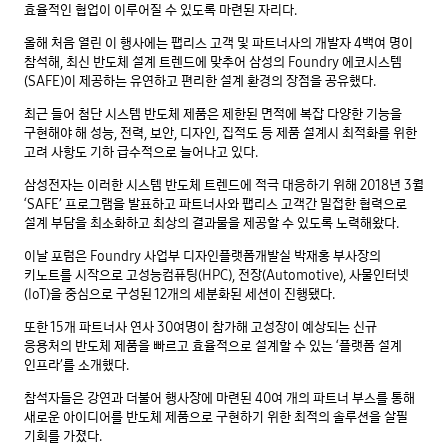
효율적인 협업이 이루어질 수 있도록 마련된 자리다.
올해 처음 열린 이 행사에는 팹리스 고객 및 파트너사의 개발자 4백여 명이
참석해, 최신 반도체 설계 트렌드에 맞추어 삼성의 Foundry 에코시스템
(SAFE)이 제공하는 유연하고 편리한 설계 환경의 장점을 공유했다.
최근 들어 첨단 시스템 반도체 제품은 제한된 면적에 복잡 다양한 기능을
구현해야 해 성능, 전력, 보안, 디자인, 집적도 등 제품 설계시 최적화를 위한
고려 사항도 기하 급수적으로 늘어나고 있다.
삼성전자는 이러한 시스템 반도체 트렌드에 적극 대응하기 위해 2018년 3월
‘SAFE’ 프로그램을 발표하고 파트너사와 팹리스 고객간 밀접한 협력으로
설계 부담을 최소화하고 최상의 결과물을 제공할 수 있도록 노력해왔다.
이날 포럼은 Foundry 사업부 디자인플랫폼개발실 박재홍 부사장의
키노트를 시작으로 고성능컴퓨팅(HPC), 전장(Automotive), 사물인터넷
(IoT)을 중심으로 구성된 12개의 세분화된 세션이 진행됐다.
또한 15개 파트너사 연사 30여명이 참가해 고성장이 예상되는 신규
응용처의 반도체 제품을 빠르고 효율적으로 설계할 수 있는 ‘플랫폼 설계
인프라’를 소개했다.
참석자들은 강연과 더불어 행사장에 마련된 40여 개의 파트너 부스를 통해
새로운 아이디어를 반도체 제품으로 구현하기 위한 최적의 솔루션을 살필
기회를 가졌다.