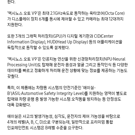
한다.

‘엑시노스 오토 V9’은 최대 2.1GHz속도로 동작하는 옥타코어(Octa Core)
가 디스플레이 장치 6개를 동시에 제어할 수 있고 카메라는 최대 12대까지 
지원한다.

또한 3개의 그래픽 처리장치(GPU)가 디지털 계기판과 CID(Center 
Information Display), HUD(Head Up Display) 등의 어플리케이션을 
독립적으로 동작할 수 있도록 설계했다.

‘엑시노스 오토 V9’은 인공지능 연산을 위한 신경망처리장치(NPU∙Neural 
Processing Unit)도 탑재해 운전자 음성과 얼굴 그리고 동작인식 등 다양한 
데이터를 빠르고 정확하게 처리해 운전 상황에 맞는 정보를 제공하는 기능도 
갖췄다.

특히, 이 제품에는 차량용 시스템의 안전기준인 ‘에이실-
B’(ASIL∙Automotive Safety Integrity Level)를 지원하는 영역이 별도로 
탑재돼 차량 운행 중 발생 가능한 시스템 오작동을 방지하는 등 안정성도 
대폭 강화됐다.

에이실은 사고의 발생가능성, 심각도, 운전자의 제어 가능성을 바탕으로 
4개의 레벨(A, B, C, D)으로 구분되는데, 일반적으로 프리미엄 통합 
인포테인먼트 시스템은 B레벨 수준을 요구한다.
