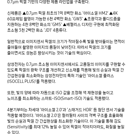
0.7μm 픽셀 기반의 다양한 제품 라인업을 구축했다.

신제품은 ▲0.7μm 픽셀 최초의 1억 8백만 화소 ‘아이소셀 HM2’ ▲4K 
60프레임 촬영이 가능한 6천 4백만 화소 ‘GW3’ ▲초광각과 폴디드줌을 
지원하는 4천 8백만 화소의 ‘GM5’ ▲베젤리스 디자인 구현에 최적화된 
초소형 3천 2백만 화소 ‘JD1’ 4종류다.

일반적으로 이미지센서 픽셀의 크기가 작아질수록 빛을 받아들이는 면적이 
줄어들어 촬영한 이미지의 품질이 낮아진다. 따라서 픽셀의 크기를 
줄이면서도 성능은 향상시키는 것이 기술의 핵심이다.

삼성전자는 0.7μm 초소형 이미지센서에서도 고품질의 이미지를 구현할 수 
있도록 픽셀의 광학 구조를 개선하고 신소재를 적용해 빛의 손실과 픽셀 간 
간섭현상을 최소화하는 삼성전자만의 특허 기술인 ‘아이소셀 플러스
(ISOCELL PLUS)’를 적용했다.

또한, 빛의 양에 따라 자동으로 ISO 값을 조정해 색 재현성을 높이고 
노이즈를 최소화하는 스마트-ISO(Smart-ISO) 기술도 적용했다.

4분기부터는 차세대 ‘아이소셀 2.0’과 ‘스태거드 HDR’ 등 첨단 센서 기술을 
적용할 예정이다. ‘아이소셀 2.0’은 컬러필터 사이의 격벽 구조를 효율화해 
빛의 손실과 픽셀 간 간섭현상을 최소화한 기술이다. 이 기술을 통해 감도
(Sensitivity)를 최대 12% 높일 수 있어 픽셀이 작아지더라도, 화질을 높일 
수 있다.
