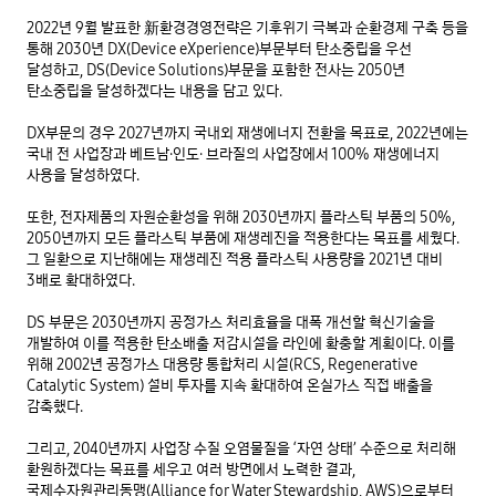
2022년 9월 발표한 新환경경영전략은 기후위기 극복과 순환경제 구축 등을 
통해 2030년 DX(Device eXperience)부문부터 탄소중립을 우선 
달성하고, DS(Device Solutions)부문을 포함한 전사는 2050년 
탄소중립을 달성하겠다는 내용을 담고 있다.  

DX부문의 경우 2027년까지 국내외 재생에너지 전환을 목표로, 2022년에는 
국내 전 사업장과 베트남·인도· 브라질의 사업장에서 100% 재생에너지 
사용을 달성하였다. 

또한, 전자제품의 자원순환성을 위해 2030년까지 플라스틱 부품의 50%, 
2050년까지 모든 플라스틱 부품에 재생레진을 적용한다는 목표를 세웠다. 
그 일환으로 지난해에는 재생레진 적용 플라스틱 사용량을 2021년 대비 
3배로 확대하였다.

DS 부문은 2030년까지 공정가스 처리효율을 대폭 개선할 혁신기술을 
개발하여 이를 적용한 탄소배출 저감시설을 라인에 확충할 계획이다. 이를 
위해 2002년 공정가스 대용량 통합처리 시설(RCS, Regenerative 
Catalytic System) 설비 투자를 지속 확대하여 온실가스 직접 배출을 
감축했다.

그리고, 2040년까지 사업장 수질 오염물질을 ‘자연 상태’ 수준으로 처리해 
환원하겠다는 목표를 세우고 여러 방면에서 노력한 결과, 
국제수자원관리동맹(Alliance for Water Stewardship, AWS)으로부터 