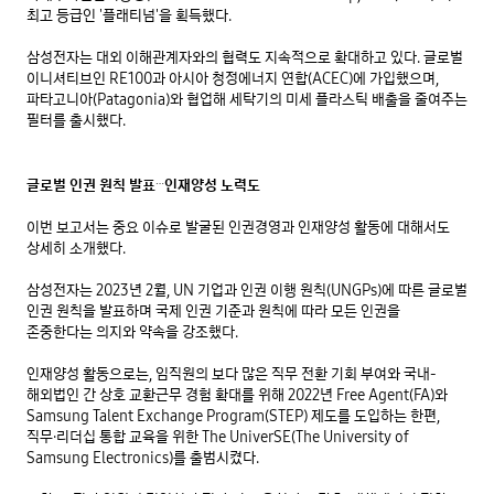
최고 등급인 '플래티넘'을 획득했다. 

삼성전자는 대외 이해관계자와의 협력도 지속적으로 확대하고 있다. 글로벌 
이니셔티브인 RE100과 아시아 청정에너지 연합(ACEC)에 가입했으며, 
파타고니아(Patagonia)와 협업해 세탁기의 미세 플라스틱 배출을 줄여주는 
필터를 출시했다.

…
글로벌 인권 원칙 발표
인재양성 노력도
이번 보고서는 중요 이슈로 발굴된 인권경영과 인재양성 활동에 대해서도 
상세히 소개했다. 

삼성전자는 2023년 2월, UN 기업과 인권 이행 원칙(UNGPs)에 따른 글로벌 
인권 원칙을 발표하며 국제 인권 기준과 원칙에 따라 모든 인권을 
존중한다는 의지와 약속을 강조했다.

인재양성 활동으로는, 임직원의 보다 많은 직무 전환 기회 부여와 국내-
해외법인 간 상호 교환근무 경험 확대를 위해 2022년 Free Agent(FA)와 
Samsung Talent Exchange Program(STEP) 제도를 도입하는 한편, 
직무·리더십 통합 교육을 위한 The UniverSE(The University of 
Samsung Electronics)를 출범시켰다.
