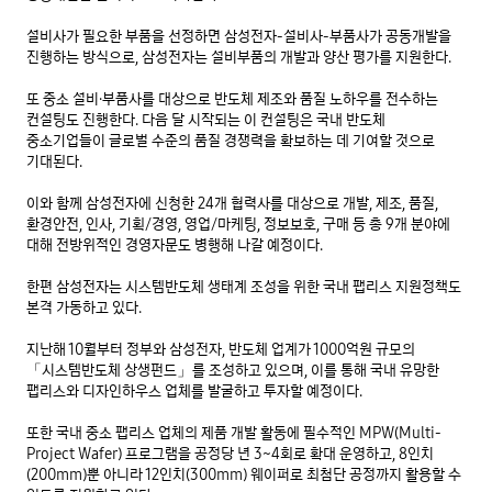
설비사가 필요한 부품을 선정하면 삼성전자-설비사-부품사가 공동개발을 
진행하는 방식으로, 삼성전자는 설비부품의 개발과 양산 평가를 지원한다.

또 중소 설비·부품사를 대상으로 반도체 제조와 품질 노하우를 전수하는 
컨설팅도 진행한다. 다음 달 시작되는 이 컨설팅은 국내 반도체 
중소기업들이 글로벌 수준의 품질 경쟁력을 확보하는 데 기여할 것으로 
기대된다.

이와 함께 삼성전자에 신청한 24개 협력사를 대상으로 개발, 제조, 품질, 
환경안전, 인사, 기획/경영, 영업/마케팅, 정보보호, 구매 등 총 9개 분야에 
대해 전방위적인 경영자문도 병행해 나갈 예정이다.

한편 삼성전자는 시스템반도체 생태계 조성을 위한 국내 팹리스 지원정책도 
본격 가동하고 있다.

지난해 10월부터 정부와 삼성전자, 반도체 업계가 1000억원 규모의 
「시스템반도체 상생펀드」를 조성하고 있으며, 이를 통해 국내 유망한 
팹리스와 디자인하우스 업체를 발굴하고 투자할 예정이다.

또한 국내 중소 팹리스 업체의 제품 개발 활동에 필수적인 MPW(Multi-
Project Wafer) 프로그램을 공정당 년 3~4회로 확대 운영하고, 8인치
(200mm)뿐 아니라 12인치(300mm) 웨이퍼로 최첨단 공정까지 활용할 수 