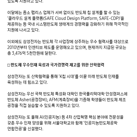
있도록 지원하고 있다.

이달에는 중소 팹리스 업체가 서버 없이도 반도체 칩 설계를 할 수 있는 
‘클라우드 설계 플랫폼(SAFE Cloud Design Platform, SAFE-CDP)’을 
제공하는 등 국내 시스템반도체 생태계의 경쟁력을 강화하기 위해 적극적인 
지원에 나서고 있다.

이외에도 삼성전자는 반도체 각 사업장에 상주하는 우수 협력사를 대상으로 
2010년부터 인센티브 제도를 운영해오고 있으며, 현재까지 지급된 규모는 
총 3,476억 5천만원에 달한다.

□ 반도체 우수인재 육성과 국가경쟁력 제고를 위한 산학협력
삼성전자는 또 산학협력을 통해 ‘K칩 시대’를 이끌 미래 반도체 인재를 
육성하는 데 힘쓰고 있다.

삼성전자는 우선 국책 반도체 특성화 대학인 한국폴리텍대학 안성캠퍼스에 
반도체 Asher(공정장비), AFM(계측장비)을 기증해 학생들이 반도체 제조 
공정을 직접 실습할 수 있도록 지원하고 있다.

삼성전자는 또 올해 AI(인공지능) 등 4차 산업혁명 핵심 분야에 전문성을 
갖춘 우수 인재 양성을 위해 서울대학교와 함께 ‘인공지능반도체공학 
연합전공’을 신설했다.
