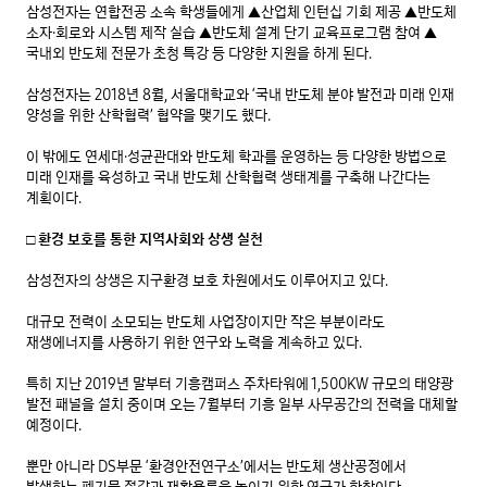
삼성전자는 연합전공 소속 학생들에게 ▲산업체 인턴십 기회 제공 ▲반도체 
소자·회로와 시스템 제작 실습 ▲반도체 설계 단기 교육프로그램 참여 ▲
국내외 반도체 전문가 초청 특강 등 다양한 지원을 하게 된다.

삼성전자는 2018년 8월, 서울대학교와 ‘국내 반도체 분야 발전과 미래 인재 
양성을 위한 산학협력’ 협약을 맺기도 했다.

이 밖에도 연세대·성균관대와 반도체 학과를 운영하는 등 다양한 방법으로 
미래 인재를 육성하고 국내 반도체 산학협력 생태계를 구축해 나간다는 
계획이다.

□ 환경 보호를 통한 지역사회와 상생 실천
삼성전자의 상생은 지구환경 보호 차원에서도 이루어지고 있다.

대규모 전력이 소모되는 반도체 사업장이지만 작은 부분이라도 
재생에너지를 사용하기 위한 연구와 노력을 계속하고 있다.

특히 지난 2019년 말부터 기흥캠퍼스 주차타워에 1,500KW 규모의 태양광 
발전 패널을 설치 중이며 오는 7월부터 기흥 일부 사무공간의 전력을 대체할 
예정이다.

뿐만 아니라 DS부문 ‘환경안전연구소’에서는 반도체 생산공정에서 