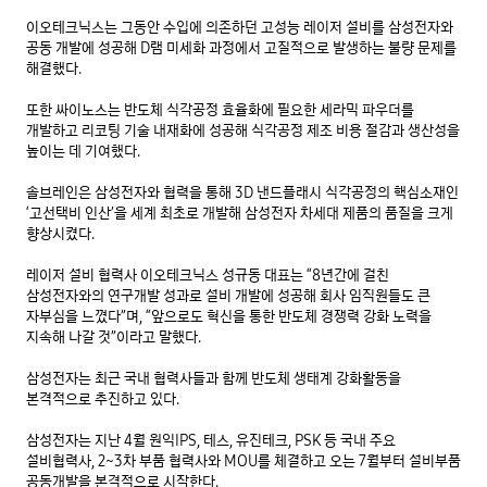
이오테크닉스는 그동안 수입에 의존하던 고성능 레이저 설비를 삼성전자와 
공동 개발에 성공해 D램 미세화 과정에서 고질적으로 발생하는 불량 문제를 
해결했다.

또한 싸이노스는 반도체 식각공정 효율화에 필요한 세라믹 파우더를 
개발하고 리코팅 기술 내재화에 성공해 식각공정 제조 비용 절감과 생산성을 
높이는 데 기여했다.

솔브레인은 삼성전자와 협력을 통해 3D 낸드플래시 식각공정의 핵심소재인 
‘고선택비 인산’을 세계 최초로 개발해 삼성전자 차세대 제품의 품질을 크게 
향상시켰다.

레이저 설비 협력사 이오테크닉스 성규동 대표는 “8년간에 걸친 
삼성전자와의 연구개발 성과로 설비 개발에 성공해 회사 임직원들도 큰 
자부심을 느꼈다”며, “앞으로도 혁신을 통한 반도체 경쟁력 강화 노력을 
지속해 나갈 것”이라고 말했다.

삼성전자는 최근 국내 협력사들과 함께 반도체 생태계 강화활동을 
본격적으로 추진하고 있다.

삼성전자는 지난 4월 원익IPS, 테스, 유진테크, PSK 등 국내 주요 
설비협력사, 2~3차 부품 협력사와 MOU를 체결하고 오는 7월부터 설비부품 
공동개발을 본격적으로 시작한다.
