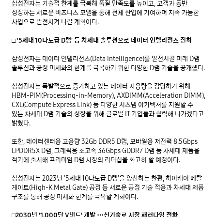
삼성전자는 기술적 한계를 극복해 품질 만족도를 높이고, 고객과 동반 
성장하는 새로운 비즈니스 모델을 통해 전체 산업에 기여하며 지속 가능한 
사업으로 발전시켜 나갈 계획이다.

□ '5세대 10나노급 D램' 등 차세대 솔루션으로 데이터 인텔리전스 진화
삼성전자는 데이터 인텔리전스(Data Intelligence)를 발전시킬 미래 D램 
솔루션과 공정 미세화의 한계를 극복하기 위한 다양한 D램 기술을 공개했다.

삼성전자는 폭발적으로 증가하고 있는 데이터 사용량을 감당하기 위해 
HBM-PIM(Processing-in-Memory), AXDIMM(Acceleration DIMM), 
CXL(Compute Express Link) 등 다양한 시스템 아키텍처를 지원할 수 
있는 차세대 D램 기술의 성장을 위해 글로벌 IT 기업들과 협력해 나가겠다고 
밝혔다.

또한, 데이터센터용 고용량 32Gb DDR5 D램, 모바일용 저전력 8.5Gbps 
LPDDR5X D램, 그래픽용 초고속 36Gbps GDDR7 D램 등 차세대 제품을 
적기에 출시해 프리미엄 D램 시장의 리더십을 확고히 할 예정이다.

삼성전자는 2023년 '5세대 10나노급 D램'을 양산하는 한편, 하이케이 메탈 
게이트(High-K Metal Gate) 공정 등 새로운 공정 기술 적용과 차세대 제품 
구조를 통해 공정 미세화 한계를 극복할 계획이다.  

□2030년 '1,000단 V낸드' 개발 ⋯신기술로 시장 패러다임 전환 