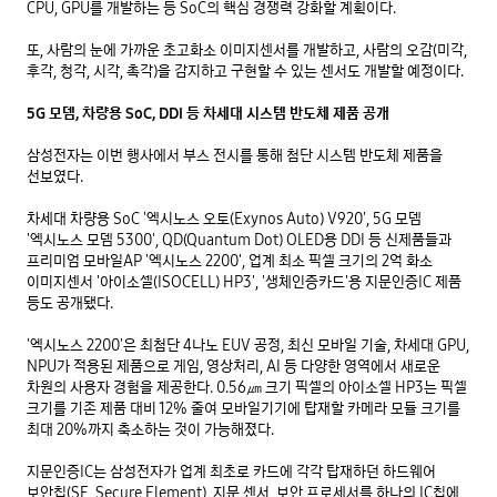
CPU, GPU를 개발하는 등 SoC의 핵심 경쟁력 강화할 계획이다. 

또, 사람의 눈에 가까운 초고화소 이미지센서를 개발하고, 사람의 오감(미각, 
후각, 청각, 시각, 촉각)을 감지하고 구현할 수 있는 센서도 개발할 예정이다.

5G 모뎀, 차량용 SoC, DDI 등 차세대 시스템 반도체 제품 공개
삼성전자는 이번 행사에서 부스 전시를 통해 첨단 시스템 반도체 제품을 
선보였다.

차세대 차량용 SoC '엑시노스 오토(Exynos Auto) V920', 5G 모뎀 
'엑시노스 모뎀 5300', QD(Quantum Dot) OLED용 DDI 등 신제품들과 
프리미엄 모바일AP '엑시노스 2200', 업계 최소 픽셀 크기의 2억 화소 
이미지센서 '아이소셀(ISOCELL) HP3', '생체인증카드'용 지문인증IC 제품 
등도 공개됐다.

'엑시노스 2200'은 최첨단 4나노 EUV 공정, 최신 모바일 기술, 차세대 GPU, 
NPU가 적용된 제품으로 게임, 영상처리, AI 등 다양한 영역에서 새로운 
차원의 사용자 경험을 제공한다. 0.56㎛ 크기 픽셀의 아이소셀 HP3는 픽셀 
크기를 기존 제품 대비 12% 줄여 모바일기기에 탑재할 카메라 모듈 크기를 
최대 20%까지 축소하는 것이 가능해졌다.

지문인증IC는 삼성전자가 업계 최초로 카드에 각각 탑재하던 하드웨어 
보안칩(SE, Secure Element), 지문 센서, 보안 프로세서를 하나의 IC칩에 