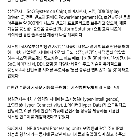
삼성전자는 SoC(System on Chip), 이미지센서, 모뎀, DDI(Display 
Driver IC), 전력 반도체(PMIC, Power Management IC), 보안솔루션 등을 
아우르는 약 900개의 시스템 반도체 포트폴리오를 보유하고 있으며, 제품 
기술을 융합한  '플랫폼 솔루션(Platform Solution)'으로 고객 니즈에 
최적화한 통합 솔루션을 제공해 나갈 계획이다.  

시스템LSI사업부장 박용인 사장은 "사물이 사람과 같이 학습과 판단을 해야 
하는 4차 산업혁명 시대에서 인간의 두뇌, 심장, 신경망, 시각 등의 역할을 
하는 시스템 반도체의 중요성은 그 어느 때보다 커질 것"이라며, "삼성전자는 
SoC, 이미지센서, DDI, 모뎀 등 다양한 제품의 주요 기술을 유기적으로 
융합해 4차 산업혁명 시대를 주도하는 '통합 솔루션 팹리스'가 될 것"이라고 
밝혔다.

□ 인간 수준에 가까운 기능을 구현하는 시스템 반도체 미래 모습 그려
삼성전자는 4차 산업혁명 시대에는 초지능화(Hyper-Intelligence), 
초연결성(Hyper-Connectivity), 초데이터(Hyper-Data)가 요구된다고 
전망하고, 이를 위해 인간의 기능에 근접하는 성능을 제공하는 최첨단 
시스템 반도체를 개발하겠다고 밝혔다. 

SoC에서는 NPU(Neural Processing Unit), 모뎀 등과 같은 주요 IP의 
성능을 향상시키는 동시에 글로벌 파트너사들과 협업해 업계 최고 수준의 