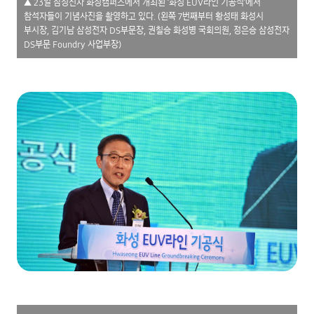
▲ 23일 삼성전자 화성캠퍼스에서 개최된 ‘화성 EUV라인 기공식’에서
참석자들이 기념사진을 촬영하고 있다. (왼쪽 7번째부터 황성태 화성시
부시장, 김기남 삼성전자 DS부문장, 권칠승 화성병 국회의원, 정은승 삼성전자
DS부문 Foundry 사업부장)