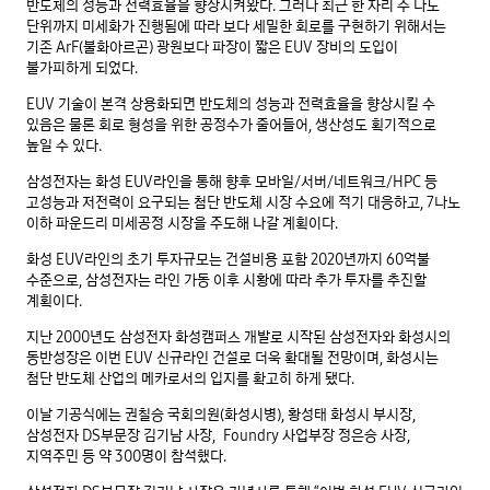
반도체의 성능과 전력효율을 향상시켜왔다. 그러나 최근 한 자리 수 나노
단위까지 미세화가 진행됨에 따라 보다 세밀한 회로를 구현하기 위해서는
기존 ArF(불화아르곤) 광원보다 파장이 짧은 EUV 장비의 도입이
불가피하게 되었다.
EUV 기술이 본격 상용화되면 반도체의 성능과 전력효율을 향상시킬 수
있음은 물론 회로 형성을 위한 공정수가 줄어들어, 생산성도 획기적으로
높일 수 있다.
삼성전자는 화성 EUV라인을 통해 향후 모바일/서버/네트워크/HPC 등
고성능과 저전력이 요구되는 첨단 반도체 시장 수요에 적기 대응하고, 7나노
이하 파운드리 미세공정 시장을 주도해 나갈 계획이다.
화성 EUV라인의 초기 투자규모는 건설비용 포함 2020년까지 60억불
수준으로, 삼성전자는 라인 가동 이후 시황에 따라 추가 투자를 추진할
계획이다.
지난 2000년도 삼성전자 화성캠퍼스 개발로 시작된 삼성전자와 화성시의
동반성장은 이번 EUV 신규라인 건설로 더욱 확대될 전망이며, 화성시는
첨단 반도체 산업의 메카로서의 입지를 확고히 하게 됐다.
이날 기공식에는 권칠승 국회의원(화성시병), 황성태 화성시 부시장,
삼성전자 DS부문장 김기남 사장, Foundry 사업부장 정은승 사장,
지역주민 등 약 300명이 참석했다.