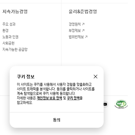
지속가능경영
윤리&준법경영
주요 성과
경영원칙
환경
부정제보
노동과 인권
법위반제보
사회공헌
지속가능한 공급망
쿠키 정보
이 사이트는 쿠키를 사용해서 사용자 경험을 맞춤화하고
사이트 트래픽을 분석합니다. 동의를 클릭하거나 사이트를
계속 탐색함으로써 쿠키 사용에 동의합니다.
자세한 내용은
개인정보 보호 정책
및
쿠키 정책
을
참고하세요.
공식 채널
반도체
뉴스룸
동의