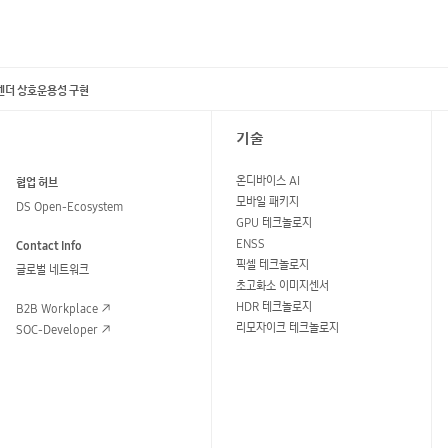
티벤더 상호운용성 구현
기술
온디바이스 AI
협업 허브
모바일 패키지
DS Open-Ecosystem
GPU 테크놀로지
ENSS
Contact Info
픽셀 테크놀로지
글로벌 네트워크
초고화소 이미지센서
HDR 테크놀로지
B2B Workplace
리모자이크 테크놀로지
SOC-Developer