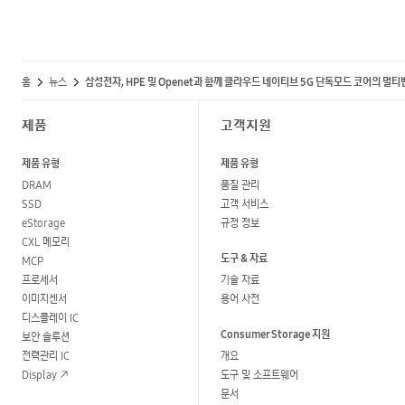
홈
뉴스
삼성전자, HPE 및 Openet과 함께 클라우드 네이티브 5G 단독모드 코어의 멀
제품
고객지원
제품 유형
제품 유형
DRAM
품질 관리
SSD
고객 서비스
eStorage
규정 정보
CXL 메모리
도구 & 자료
MCP
프로세서
기술 자료
이미지센서
용어 사전
디스플레이 IC
Consumer Storage 지원
보안 솔루션
전력관리 IC
개요
Display
도구 및 소프트웨어
문서