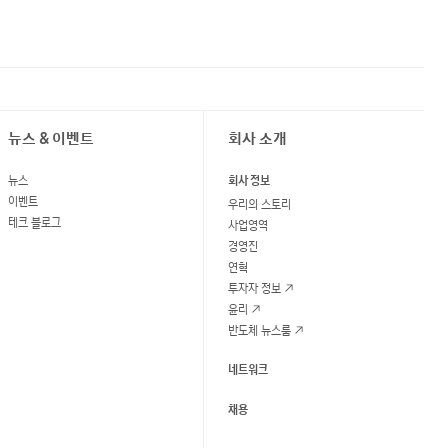
뉴스 & 이벤트
회사 소개
뉴스
회사 정보
이벤트
우리의 스토리
테크 블로그
사업영역
경영진
연혁
투자자 정보
윤리
반도체 뉴스룸
네트워크
채용