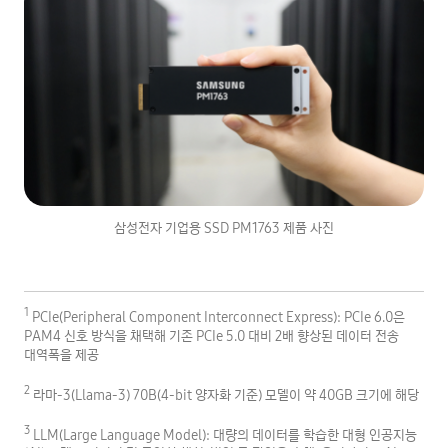
삼성전자 기업용 SSD PM1763 제품 사진
1
PCIe(Peripheral Component Interconnect Express): PCIe 6.0은
PAM4 신호 방식을 채택해 기존 PCIe 5.0 대비 2배 향상된 데이터 전송
대역폭을 제공
2
라마-3(Llama-3) 70B(4-bit 양자화 기준) 모델이 약 40GB 크기에 해당
3
LLM(Large Language Model): 대량의 데이터를 학습한 대형 인공지능