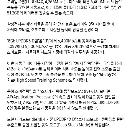
모바일 D램(LPDDR4X, 4,266Mb/s)보다 1.5배 빠른 6,400Mb/s의 동작 
속도를 구현한 제품으로, 이는 1초에 풀HD급 영화(3.7GB) 약 14편 용량인 
51.2GB의 데이터를 전송할 수 있는 속도다.

삼성전자는 이번 제품을 통해 한 단계 높은 프리미엄 D램 시대를 열어 
차세대 모바일, 오토모티브 시장을 동시에 창출할 전망이다.

‘8Gb LPDDR5 D램’은 1.1V에서 6,400Mb/s로 동작하는 제품과 
1.05V에서 5,500Mb/s로 동작하는 제품 2개 라인업으로 구성해 차세대 
스마트폰과 자동차용 시스템 시장에 최적의 솔루션을 제공한다.

이번 제품은 데이터를 저장하는 전체 셀 영역에서 단위당 관리 구역을 16개
(8Bank → 16Bank)로 늘려 데이터 처리 속도는 높이고 전력 소모는 줄인 
것이 특징이다. 또한 초고속 특성을 확보하기 위해 고속 동작을 검증하는 
회로(High Speed Training Scheme)도 탑재됐다.

특히 소비전력량을 감소시키기 위해 동작모드(Active)에서 모바일 
AP(Application Processor)의 속도 변화에 맞춰 D램도 동작 전압을 
낮추거나, AP의 명령으로 데이터 ‘0’을 기록시 해당 영역의 데이터가 이미 
0인 경우 불필요한 쓰기 동작을 실행하지 않도록 설계됐다.

또한 대기모드(Idle)에서 기존 LPDDR4X D램보다 소모되는 전력량을 절반 
수준으로 줄인 초절전 동작 모드(Deep Sleep Mode)를 제공한다.
