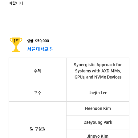
바랍니다.
상금: $50,000
서울대학교 팀
Synergistic Approach for
주제
Systems with AXDIMMs,
GPUs, and NVMe Devices
교수
Jaejin Lee
Heehoon Kim
Daeyoung Park
팀 구성원
Jinpyo Kim