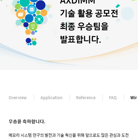
Overview
Application
Reference
FAQ
Win
우승을 축하합니다.
메모리 시스템 연구의 발전과 기술 혁신을 위해 앞으로도 많은 관심과 도전