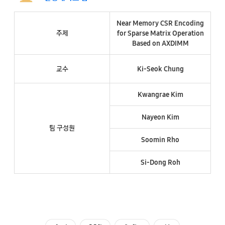
Near Memory CSR Encoding
주제
for Sparse Matrix Operation
Based on AXDIMM
교수
Ki-Seok Chung
Kwangrae Kim
Nayeon Kim
팀 구성원
Soomin Rho
Si-Dong Roh​