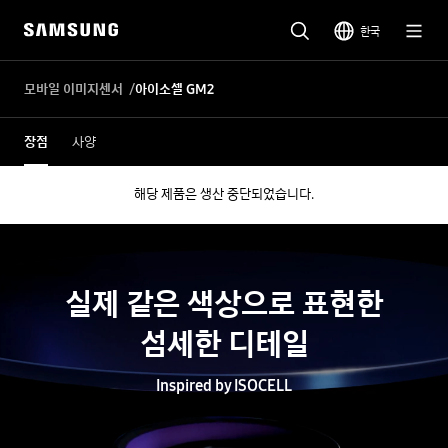
한국
모바일 이미지센서
아이소셀 GM2
장점
사양
해당 제품은 생산 중단되었습니다.
실제
같은
색상으로
표현한
섬세한
디테일
Inspired by ISOCELL