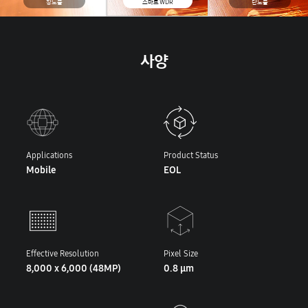
장노출
스마트 WDR
단노출
사양
Applications
Product Status
Mobile
EOL
Effective Resolution
Pixel Size
8,000 x 6,000 (48MP)
0.8 μm