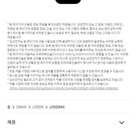
* 본 페이지의 내용은 정보 제공을 목적으로만 제공됩니다. 삼성전자 또는 그 임원, 자문인, 대리인,
직원은 본 페이지에 포함된 정보, 진술, 의견 또는 기타 사항의 정확성, 합리성 또는 완전성에 대해
명시적이든 묵시적이든 어떠한 진술이나 보증도 하지 않으며, 해당 내용은 “있는 그대로 (AS IS)”
제공됩니다.
* 삼성전자는 본 페이지의 내용 사용으로 인해 발생하거나 그와 관련하여 발생하는 어떠한 손해에
대해서도 책임을 지지 않습니다.
또한 본 페이지의 어떠한 내용도 본 문서에 포함된 정보, 자료 또는
콘텐츠나 기타 지식재산권에 대해 어떠한 라이선스 또는 권리를 부여하는 것으로 해석되지 않습니다.
* 본 페이지의 내용에는 미래예측진술(forward-looking statements)이 포함될 수 있습니다. 이러한
미래예측진술은 향후 성과를 보장하는 것이 아니며,
삼성전자 또는 삼성전자가 영위하는 시장이나
산업의 실제 전개 상황은 본 페이지에 포함된 미래예측진술에서 명시되거나 암시된 내용과 중대하게
달라질 수 있습니다.
* 모든 제품 사양은 내부 테스트 결과를 반영하며 사용자의 시스템 구성에 따라 변경될 수 있습니다.
* 표시된 모든 제품 이미지는 예시며 제품을 정확하게 재현하지 않을 수 있습니다.
* 삼성전자는 별도의 고지 없이 언제든지 제품 이미지와 사양을 변경할 권리를 보유하고 있습니다.
* 제품 사양에 대한 자세한 정보는 해당 지역의 영업 담당자에게 문의하시기 바랍니다.
https://semiconductor.samsung.com/kr/support/contact-info/global-network/
홈
DRAM
LPDDR
LPDDR4X
제품